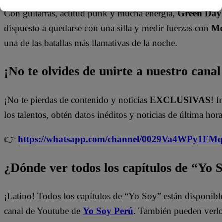
Con guitarras, actitud punk y mucha energía,
Green Day
dispuesto a quedarse con una silla y medir fuerzas con
Mo
una de las batallas más llamativas de la noche.
¡No te olvides de unirte a nuestro canal 
¡No te pierdas de contenido y noticias
EXCLUSIVAS
! I
los talentos, obtén datos inéditos y noticias de última hora
👉
https://whatsapp.com/channel/0029Va4WPy1F
¿Dónde ver todos los capítulos de “Yo 
¡Latino! Todos los capítulos de “Yo Soy” están disponibl
canal de Youtube de
Yo Soy Perú
. También pueden verl