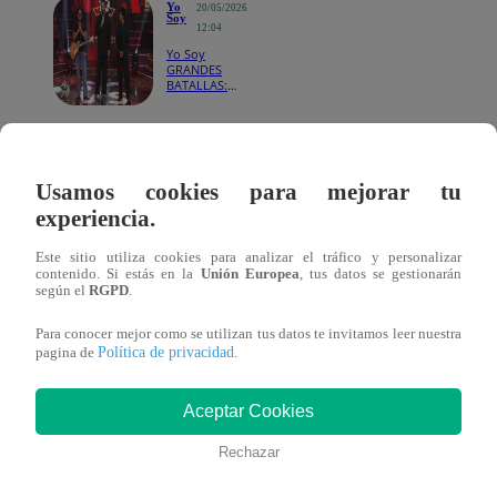
Yo
20/05/2026
Soy
12:04
Yo Soy
GRANDES
BATALLAS:
Marcello
Motta volvió
a imponerse
en Grandes
Antes de salir al escenario, los integrantes recordaron el 
Batallas
Usamos cookies para mejorar tu
presentaciones anteriores.
“Nos dieron ganas de regresa
experiencia.
por qué fuimos finalistas en este programa”
, señalaron
Este sitio utiliza cookies para analizar el tráfico y personalizar
contenido. Si estás en la
Unión Europea
, tus datos se gestionarán
Además, dejaron clara su actitud desafiante frente a los c
según el
RGPD
.
“Espero que estén preparados para enfrentar a un gr
Para conocer mejor como se utilizan tus datos te invitamos leer nuestra
teme a nadie”
, comentaron antes de iniciar el show.
Política de privacidad
pagina de
.
La banda también prometió traer nuevamente la energía q
Aceptar Cookies
caracterizó en temporadas pasadas.
“Que el jurado y todo
Rechazar
alisten para el pogo”
, advirtieron.