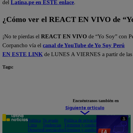
del
Latina.pe en ESTE enlace
.
¿Cómo ver el REACT EN VIVO de “Yo
¡No te pierdas el
REACT EN VIVO
de “Yo Soy” con P
Corpancho vía el
canal de YouTube de Yo Soy Perú
EN ESTE LINK
de LUNES A VIERNES a partir de las 
Tags:
Carlos Alcántara
Diana Sánchez
Franco Cabre
Jely Reátegui
Ricardo Morán
Yo Soy
yo s
Yo Soy Latina
Yo Soy Perú
Encuéntranos también en
Siguiente artículo
Teléfono: 219
X
Política
Te ayudo
Política de privacidad
1000
Lima
Tendencias
Términos y condiciones
Av. San
Deportes
Espectáculos
Términos y condiciones
Felipe 968