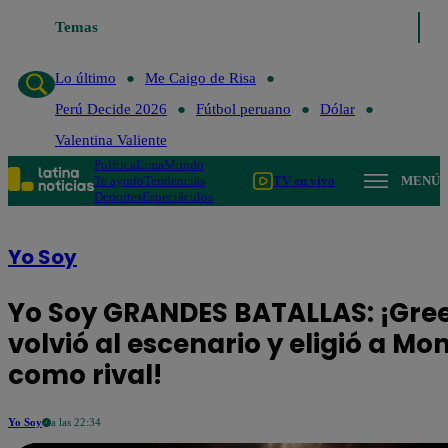
Temas
Lo último
Me Caigo de Risa
Perú De
Lo último
Me Caigo de Risa
Perú Decide 2026
Fútbol peruano
Dólar
Valentina Valiente
Política
Lima
Mundo
Te ayudo
Tendencias
TV en vivo
MENÚ
Deportes
Espectáculos
Yo Soy
Yo Soy GRANDES BATALLAS: ¡Gre
volvió al escenario y eligió a Mo
como rival!
Yo Soy
a las 22:34