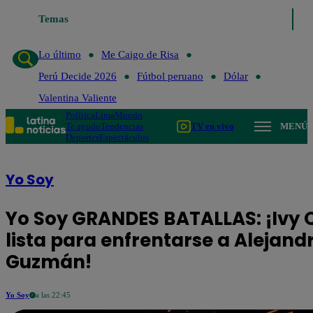
Lo último
Temas
Me Caigo de Risa
Perú Decide 2026
Fútbol peruano
Lo último
Me Caigo de Risa
Perú Decide 2026
Fútbol peruano
Dólar
Valentina Valiente
Política
Lima
Mundo
Te ayudo
Tendencias
TV en vivo
MENÚ
Deportes
Espectáculos
Yo Soy
Yo Soy GRANDES BATALLAS: ¡Ivy
lista para enfrentarse a Alejand
Guzmán!
Yo Soy
a las 22:45