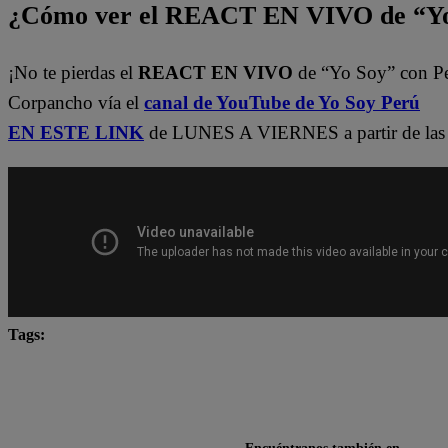
¿Cómo ver el REACT EN VIVO de “Yo
¡No te pierdas el
REACT EN VIVO
de “Yo Soy” con P
Corpancho vía el
canal de YouTube de Yo Soy Perú
EN ESTE LINK
de LUNES A VIERNES a partir de las 
Tags:
Carlos Alcántara
Diana Sánchez
Franco Cabre
Jely Reátegui
Mauri Stern
Ricardo Morán
yo soy castings
Yo Soy Latina
Yo Soy Perú