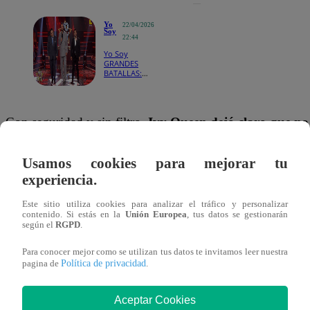
Yo
22/04/2026
Soy
22:44
Yo Soy
GRANDES
BATALLAS:
¡Gilberto
Santa Rosa
convence al
jurado y deja
Con seguridad y sin filtro,
Ivy Queen dejó claro que no
fuera a
Mijares!
un paso atrás: “esto recién comienza”
, advirtió, reafi
Usamos cookies para mejorar tu
intención de quedarse con la silla. Su discurso estuvo ca
experiencia.
personalidad, fiel a su estilo directo y dominante en el esc
Este sitio utiliza cookies para analizar el tráfico y personalizar
contenido. Si estás en la
Unión Europea
, tus datos se gestionarán
Lejos de quedarse en palabras, volvió a presentarse con 
según el
RGPD
.
que reforzó su esencia: ritmo, actitud y empoderamiento.
Para conocer mejor como se utilizan tus datos te invitamos leer nuestra
performance conectó con el público desde lo corporal y la
Política de privacidad
pagina de
.
Mientras tanto, la expectativa crece:
aún falta la present
Aceptar Cookies