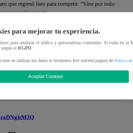
aro que regresó listo para competir. “Vine por todo
 presentación previa.
ó emocionado por volver al escenario. “Nervioso,
ies para mejorar tu experiencia.
 la batalla.
ookies para analizar el tráfico y personalizar contenido. Si estás en la
n según el
RGPD
.
agrada. “Máximo respeto para los dos consagrados,
erte”, dijo.
como se utilizan tus datos te invitamos leer nuestra pagina de
Política de
oficial!
Aceptar Cookies
nteractúa con los talentos, obtén datos inéditos y
MqraDNgjzM3Q