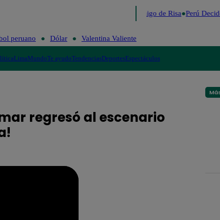
Lo último
Me Caigo de Risa
Perú Decid
bol peruano
Dólar
Valentina Valiente
lítica
Lima
Mundo
Te ayudo
Tendencias
Deportes
Espectáculos
Más
mar regresó al escenario
a!