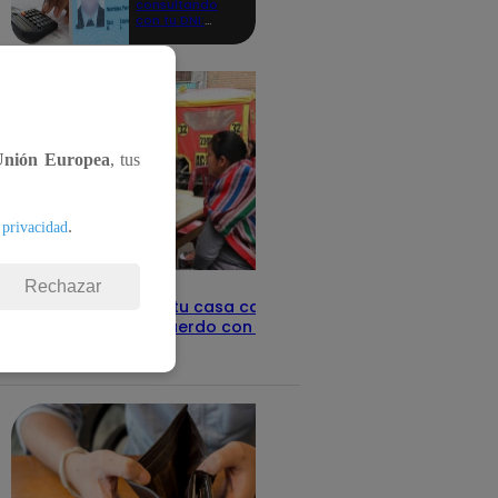
consultando
con tu DNI:
aquí los
detalles
Unión Europea
, tus
.
 privacidad
Rechazar
Revisa con tu DNI si tu casa califica
como pobre, de acuerdo con el Sisfoh
Te ayudo
25 de mayo 2026