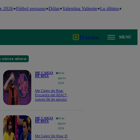
e 2026
Fútbol peruano
Dólar
Valentina Valiente
Lo último
Me Caigo
TV en vivo
MENÚ
 vistos ahora
ME CAIGO
06 de
DE RISA
agosto
2026
Me Caigo de Risa:
Encuesta del REACT,
jueves 06 de agosto
ME CAIGO
06 de
DE RISA
agosto
2026
Me Caigo De Risa: El