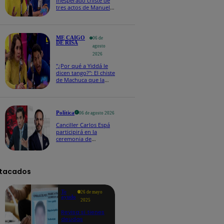
inesperado chiste de
tres actos de Manuel
Gold que hizo
explotar a todo el set
ME CAIGO
06 de
DE RISA
agosto
2026
"¿Por qué a Yiddá le
dicen tango?": El chiste
de Machuca que la
hizo reaccionar así en
Me caigo de risa
Política
06 de agosto 2026
Canciller Carlos Espá
participirá en la
ceremonia de
posesión presidencial
de Abelardo de la
Espriella en Colombia
tacados
Te
26 de mayo
ayudo
2025
Revisa si tienes
deudas