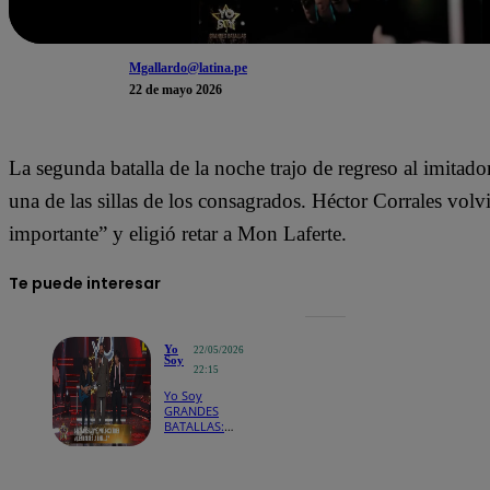
Mgallardo@latina.pe
22 de mayo 2026
La segunda batalla de la noche trajo de regreso al imitad
una de las sillas de los consagrados. Héctor Corrales volvi
importante” y eligió retar a Mon Laferte.
Te puede interesar
Yo
22/05/2026
Soy
22:15
Yo Soy
GRANDES
BATALLAS:
Cerati venció
a McCartney
en la primera
batalla de la