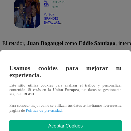
Yo
09/05/2026
Soy
00:28
Yo Soy
GRANDES
BATALLAS:
Eddie
Santiago
eligió retar a
Andy
El retador,
Juan Bogangel
como
Eddie Santiago
, inter
Montañez
con una
canción del ícono de la salsa sensual, aunque recibió obs
noche llena
de salsa
parte del jurado.
“Le ha faltado proyección… Eddie Sa
Usamos cookies para mejorar tu
unos agudos muy potentes”
, comentaron, señalando a
experiencia.
problemas de afinación y falta de picardía en la interpreta
Este sitio utiliza cookies para analizar el tráfico y personalizar
contenido. Si estás en la
Unión Europea
, tus datos se gestionarán
“Parecía mecánica la manera de cantar y eso en la sal
según el
RGPD
.
pecado”
, añadieron, aunque destacaron que los agudos f
Para conocer mejor como se utilizan tus datos te invitamos leer nuestra
momentos más cercanos al personaje.
Política de privacidad
pagina de
.
Por otro lado, el consagrado
Andy Montañez
logró conec
Aceptar Cookies