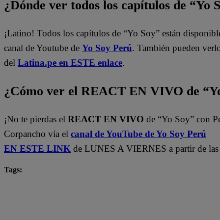
¿Dónde ver todos los capítulos de “Yo 
¡Latino! Todos los capítulos de “Yo Soy” están disponibl
canal de Youtube de
Yo Soy Perú
. También pueden verl
del
Latina.pe en ESTE enlace
.
¿Cómo ver el REACT EN VIVO de “Yo
¡No te pierdas el
REACT EN VIVO
de “Yo Soy” con P
Corpancho vía el
canal de YouTube de Yo Soy Perú
EN ESTE LINK
de LUNES A VIERNES a partir de las 
Tags:
Carlos Alcántara
Diana Sánchez
Franco Cabre
Jely Reátegui
Mauri Stern
Ricardo Morán
yo soy castings
Yo Soy Latina
Yo Soy Perú