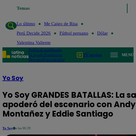
Temas
Lo último
Me Caigo de Risa
Perú Decide 2026
Lo último
Me Caigo de Risa
Perú Decide 2026
Fútbol peruano
Dólar
Valentina Valiente
Política
Lima
Mundo
Te ayudo
Tendencias
TV en vivo
MENÚ
Deportes
Espectáculos
Yo Soy
Yo Soy GRANDES BATALLAS: La sa
apoderó del escenario con Andy
Montañez y Eddie Santiago
Yo Soy
a las 00:29