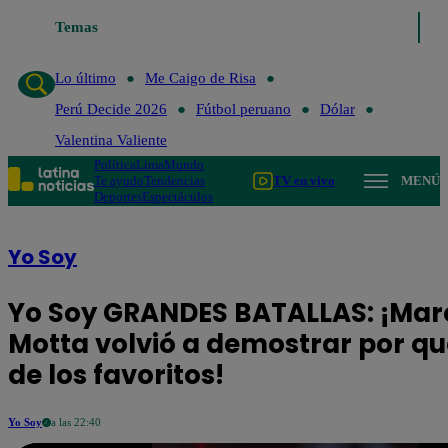
Temas
Lo último
Me Caigo de Risa
Perú Decide 2026
Fútb
Lo último
Me Caigo de Risa
Perú Decide 2026
Fútbol peruano
Dólar
Valentina Valiente
Política
Lima
Mundo
Te ayudo
Tendencias
TV en vivo
MENÚ
Deportes
Espectáculos
Yo Soy
Yo Soy GRANDES BATALLAS: ¡Mar
Motta volvió a demostrar por qu
de los favoritos!
Yo Soy
a las 22:40