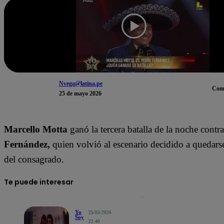
Nvega@latina.pe
Com
25 de mayo 2026
Marcello Motta
ganó la tercera batalla de la noche contr
Fernández,
quien volvió al escenario decidido a quedarse 
del consagrado.
Te puede interesar
Yo
25/05/2026
Soy
22:40