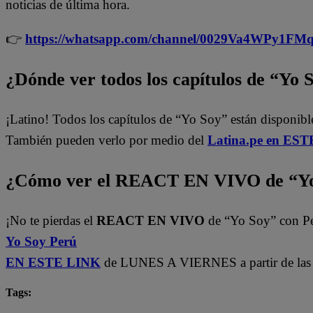
noticias de última hora.
👉
https://whatsapp.com/channel/0029Va4WPy1F
¿Dónde ver todos los capítulos de “Yo 
¡Latino! Todos los capítulos de “Yo Soy” están disponib
También pueden verlo por medio del
Latina.pe en ESTE
¿Cómo ver el REACT EN VIVO de “Yo
¡No te pierdas el
REACT EN VIVO
de “Yo Soy” con P
Yo Soy Perú
EN ESTE LINK
de LUNES A VIERNES a partir de las 
Tags:
Carlos Alcántara
Diana Sánchez
Franco Cabre