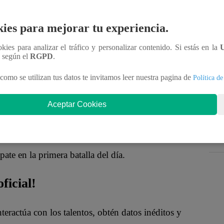
ir cuando un imitador cambia de personaje. También
 imitación mejora”
, afirmaron, aunque
ies para mejorar tu experiencia.
ena.
ookies para analizar el tráfico y personalizar contenido. Si estás en la
n según el
RGPD
.
lico.
“Tú eres el Pájaro Gómez en todo
ón”
, comentaron, valorando su tranquilidad y
como se utilizan tus datos te invitamos leer nuestra pagina de
Política de
Aceptar Cookies
nterpretativos.
“Por momentos estás haciendo un
 Madueño en todo momento”
, indicaron.
pate en la primera batalla del día.
ficial!
nteractúa con los talentos, obtén datos inéditos y