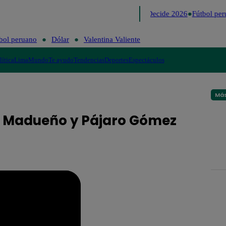
Lo último
Me Caigo de Risa
Perú Decide 2026
Fútbol per
bol peruano
Dólar
Valentina Valiente
lítica
Lima
Mundo
Te ayudo
Tendencias
Deportes
Espectáculos
Más
o Madueño y Pájaro Gómez