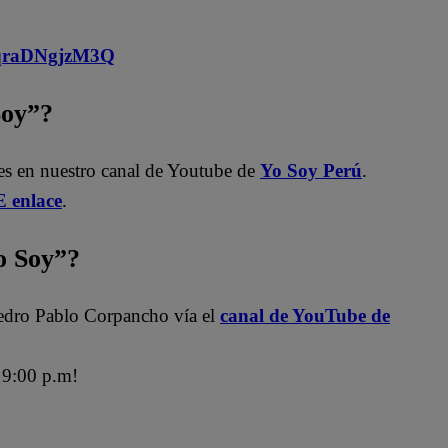
MqraDNgjzM3Q
Soy”?
les en nuestro canal de Youtube de
Yo Soy Perú
.
 enlace
.
 Soy”?
edro Pablo Corpancho vía el
canal de YouTube de
9:00 p.m!
ra
Jely Reátegui
Mauri Stern