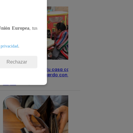
detalles
Unión Europea
, tus
.
 privacidad
Rechazar
Revisa con tu DNI si tu casa califica
como pobre, de acuerdo con el Sisfoh
Te ayudo
25 de mayo 2026