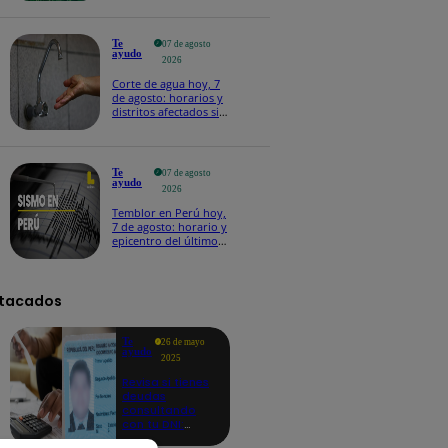
Te
07 de agosto
ayudo
2026
Corte de agua hoy, 7
de agosto: horarios y
distritos afectados sin
el servicio de Sedapal
Te
07 de agosto
ayudo
2026
Temblor en Perú hoy,
7 de agosto: horario y
epicentro del último
sismo, según IGP
tacados
Te
26 de mayo
ayudo
2025
Revisa si tienes
deudas
consultando
con tu DNI:
aquí los