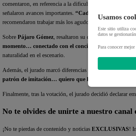
comentaron, en referencia a la dificultad que suele exist
señalaron avances importantes.
“Cada vez que vienes tu
Usamos cook
recomendaron trabajar más los agudos y la energía en esc
Este sitio utiliza c
datos se gestionará
Sobre
Pájaro Gómez
, resaltaron su conexión con el púb
momento… conectado con el concierto y con la canci
Para conocer mejor 
naturalidad en el escenario.
Además, el jurado marcó diferencias entre ambos estilos i
patrón de imitación… quiero que llegues a ser Pelo
Finalmente, tras la votación, el jurado decidió declarar em
No te olvides de unirte a nuestro canal o
¡No te pierdas de contenido y noticias
EXCLUSIVAS
! I