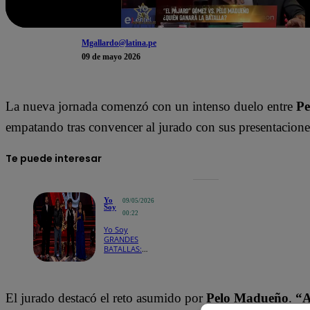
Mgallardo@latina.pe
09 de mayo 2026
La nueva jornada comenzó con un intenso duelo entre
Pe
empatando tras convencer al jurado con sus presentacione
Te puede interesar
Yo
09/05/2026
Soy
00:22
Yo Soy
GRANDES
BATALLAS:
¡Pelo
Madueño y
Pájaro Gómez
empataron
El jurado destacó el reto asumido por
Pelo Madueño
.
“A
tras intensa
batalla!