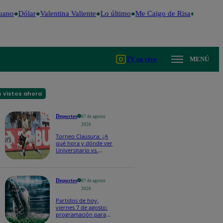
uano
Dólar
Valentina Valiente
Lo último
Me Caigo de Risa
Perú Dec
TV en vivo
MENÚ
 vistos ahora
Deportes
07 de agosto
2026
Torneo Clausura: ¿A
qué hora y dónde ver
Universitario vs.
Sporting Cristal por la
fecha 4?
Deportes
07 de agosto
2026
Partidos de hoy,
viernes 7 de agosto:
programación para
ver fútbol EN VIVO