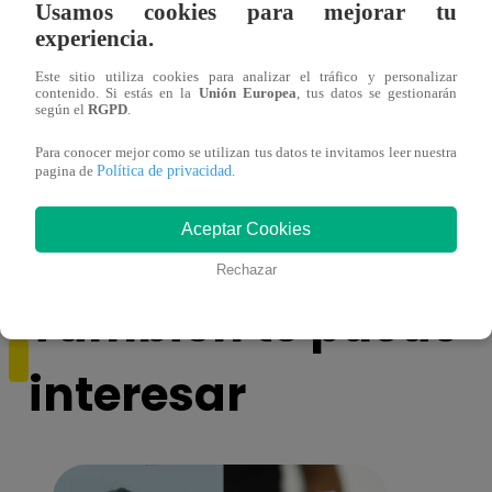
Usamos cookies para mejorar tu
experiencia.
Este sitio utiliza cookies para analizar el tráfico y personalizar
contenido. Si estás en la
Unión Europea
, tus datos se gestionarán
Yo Soy GRANDES BATALLAS: ¡Andy
Yo 
según el
RGPD
.
Montañez rompe la racha de empates y le
Monta
Para conocer mejor como se utilizan tus datos te invitamos leer nuestra
gana a Pedro Infante!
resis
Política de privacidad
pagina de
.
pendi
Aceptar Cookies
Rechazar
También te puede
interesar