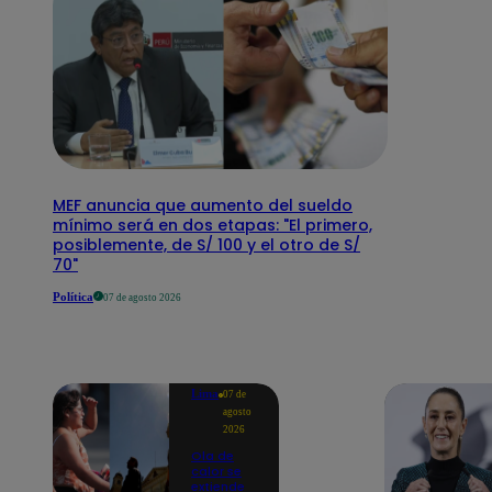
MEF anuncia que aumento del sueldo
mínimo será en dos etapas: "El primero,
posiblemente, de S/ 100 y el otro de S/
70"
Política
07 de agosto 2026
Lima
07 de
agosto
2026
Ola de
calor se
extiende