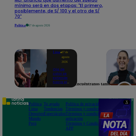
mínimo será en dos etapas: "El primero,
posiblemente, de S/ 100 y el otro de S/
70"
Política
07 de agosto 2026
Lima
07 de
agosto
2026
Ola de
calor se
extiende
hasta el
Encuéntranos también en
lunes 10
de
agosto en
Lima y
Teléfono: 219
X
otras 16
Política
Te ayudo
Política de privacidad
1000
regiones
Lima
Tendencias
Términos y condiciones
Av. San
Deportes
Espectáculos
Términos y condiciones
Felipe 968
Mundo
aplicación
Jesús María
Perú
Términos y Condiciones
APP