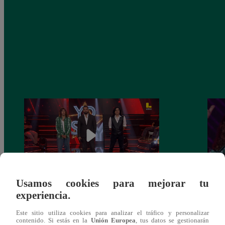
Usamos cookies para mejorar tu
Yo Soy GRANDES BATALLAS: ¡El
Yo 
experiencia.
Pájaro Gómez venció a Miguel Mateos y
rock 
Este sitio utiliza cookies para analizar el tráfico y personalizar
mantuvo su silla de consagrado!
Migu
contenido. Si estás en la
Unión Europea
, tus datos se gestionarán