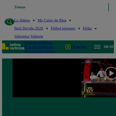
Temas
Lo último
Me Caigo de Risa
Perú Decide 2026
Lo último
Me Caigo de Risa
Perú Decide 2026
Fútbol peruano
Dólar
Valentina Valiente
Política
Lima
Mundo
Te ayudo
Tendencias
TV en vivo
MENÚ
Deportes
Espectáculos