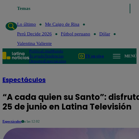
Temas
Lo último
Me Caigo de Risa
Perú D
Lo último
Me Caigo de Risa
Perú Decide 2026
Fútbol peruano
Dólar
Valentina Valiente
Política
Lima
Mundo
Te ayudo
Tendencias
TV en vivo
MENÚ
Deportes
Espectáculos
Espectáculos
“A cada quien su Santo”: disfrut
25 de junio en Latina Televisión
Espectáculos
a las 12:02