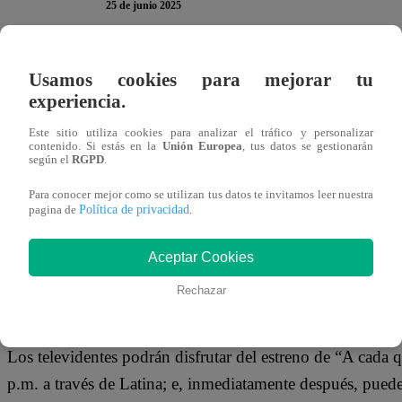
25 de junio 2025
“A cada quien su Santo“
, la nueva novela de
Latina Te
Usamos cookies para mejorar tu
de los televidentes. “Ellos nunca te fallan. Están para aco
experiencia.
sinopsis de esta producción.
Este sitio utiliza cookies para analizar el tráfico y personalizar
contenido. Si estás en la
Unión Europea
, tus datos se gestionarán
según el
RGPD
.
¿Cuándo se estrena “A cada quien su Sa
Para conocer mejor como se utilizan tus datos te invitamos leer nuestra
Política de privacidad
pagina de
.
Luego de semanas de espera, se confirmó que la nueva nov
miércoles 25 de junio a través de la señal de Latina Televi
Aceptar Cookies
Rechazar
¿A qué hora se estrena “A cada quien s
Los televidentes podrán disfrutar del estreno de “A cada qu
p.m. a través de Latina; e, inmediatamente después, pue