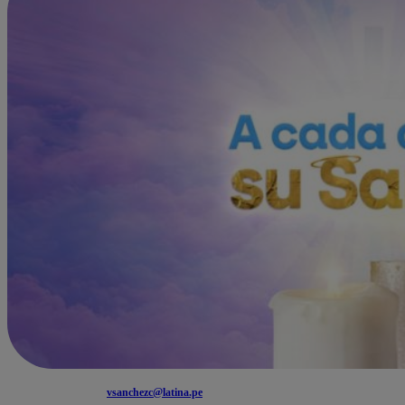
vsanchezc@latina.pe