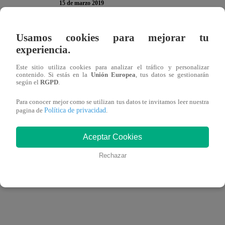
15 de marzo 2019
Usamos cookies para mejorar tu
Alexandra Méndez, ‘La Chama’, realizó una gran cantidad
experiencia.
participación en ‘El Valor de la Verdad’, involucrando 
recuerda, Poly Ávila y André Castañeda fueron bastante 
Este sitio utiliza cookies para analizar el tráfico y personalizar
contenido. Si estás en la
Unión Europea
, tus datos se gestionarán
venezolana lanzó graves acusaciones en contra de ellos.
según el
RGPD
.
Para conocer mejor como se utilizan tus datos te invitamos leer nuestra
Política de privacidad
pagina de
.
Es por eso que, luego de unos días, el ex chico reality h
Aceptar Cookies
y han decidido tomar medidas legales en contra de Alexa
Rechazar
legal en contra de ‘La Chama’ y Doménica, ellas contaron 
que hacerse cargo mostrando pruebas de lo que dijeron”, c