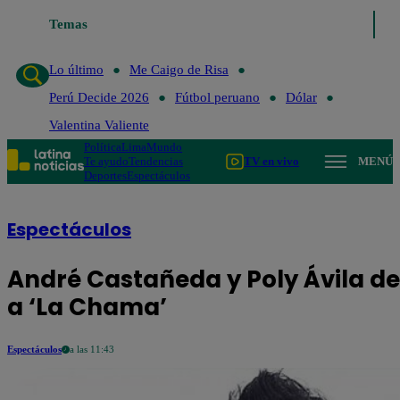
o de Risa
Temas
Perú Decide 2026
Fútbol peruano
Dólar
Valentina Valient
Lo último
Me Caigo de Risa
Perú Decide 2026
Fútbol peruano
Dólar
Valentina Valiente
Política
Lima
Mundo
Te ayudo
Tendencias
TV en vivo
MENÚ
Deportes
Espectáculos
Espectáculos
André Castañeda y Poly Ávila d
a ‘La Chama’
Espectáculos
a las 11:43