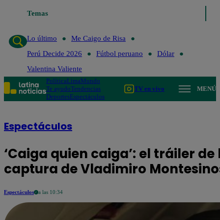
Temas
Lo último
Me Caigo de Risa
Perú Decide 2026
Fútbol peru
Lo último
Me Caigo de Risa
Perú Decide 2026
Fútbol peruano
Dólar
Valentina Valiente
Política
Lima
Mundo
Te ayudo
Tendencias
TV en vivo
MENÚ
Deportes
Espectáculos
Espectáculos
‘Caiga quien caiga’: el tráiler de 
captura de Vladimiro Montesino
Espectáculos
a las 10:34