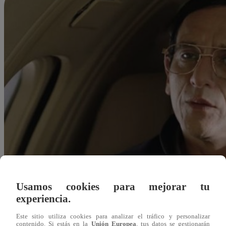
Usamos cookies para mejorar tu
experiencia.
Este sitio utiliza cookies para analizar el tráfico y personalizar
Redacción Latina
contenido. Si estás en la
Unión Europea
, tus datos se gestionarán