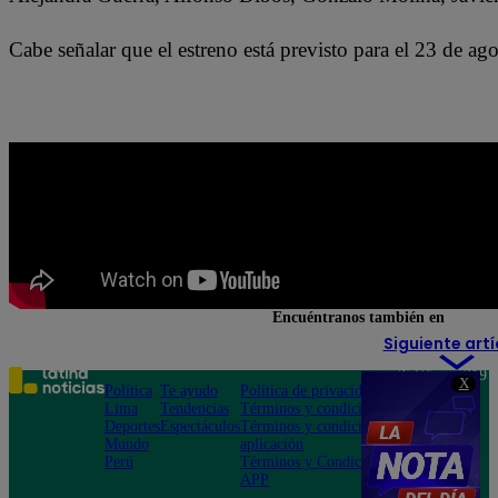
Cabe señalar que el estreno está previsto para el 23 de ago
Encuéntranos también en
Siguiente artí
Teléfono: 219
X
Política
Te ayudo
Política de privacidad
1000
Lima
Tendencias
Términos y condiciones
Av. San
Deportes
Espectáculos
Términos y condiciones
Felipe 968
Mundo
aplicación
Jesús María
Perú
Términos y Condiciones
APP