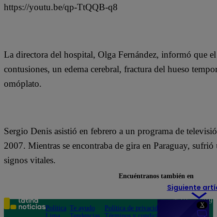
https://youtu.be/qp-TtQQB-q8
La directora del hospital, Olga Fernández, informó que el
contusiones, un edema cerebral, fractura del hueso tempora
omóplato.
Sergio Denis asistió en febrero a un programa de televis
2007. Mientras se encontraba de gira en Paraguay, sufrió
signos vitales.
Encuéntranos también en
Siguiente artí
Teléfono: 219
X
Política
Te ayudo
Política de privacidad
1000
Lima
Tendencias
Términos y condiciones
Av. San