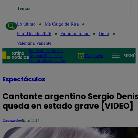
Temas
Lo último
Me Caigo de Risa
Perú Decide 202
Lo último
Me Caigo de Risa
Perú Decide 2026
Fútbol peruano
Dólar
Valentina Valiente
Política
Lima
Mundo
Te ayudo
Tendencias
TV en vivo
MENÚ
Deportes
Espectáculos
Espectáculos
Cantante argentino Sergio Denis
queda en estado grave [VIDEO]
Espectáculos
a las 11:14