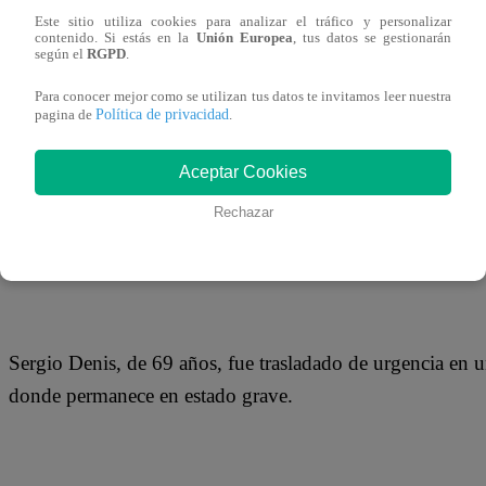
13 de marzo 2019
Este sitio utiliza cookies para analizar el tráfico y personalizar
contenido. Si estás en la
Unión Europea
, tus datos se gestionarán
según el
RGPD
.
El cantante argentino Sergio Denis sufrió un accidente mi
Para conocer mejor como se utilizan tus datos te invitamos leer nuestra
Política de privacidad
Tucumán y quedó internado en un hospital. El músico int
pagina de
.
despedirme” cuando sufrió una fuerte caída.
Aceptar Cookies
Rechazar
Luego de lo ocurrido, el cantante fue auxiliado por los e
Sergio Denis, de 69 años, fue trasladado de urgencia en u
donde permanece en estado grave.