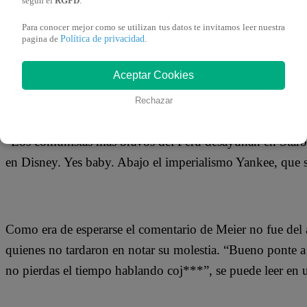
según el
RGPD
.
23 de octubre 2018
Para conocer mejor como se utilizan tus datos te invitamos leer nuestra
Política de privacidad
pagina de
.
Christian Meier fue atacado e insultado en las redes soci
una fotografía donde se observa a políticos de izquierda 
Aceptar Cookies
Rechazar
“Los comunistas más bravos del Perú desayunan en Star
en Disney. Yes baby. Abajo el imperialismo Yankee, que se
Como era de esperarse el comentario de Meier no fue del a
quienes no tardaron en notar su molestia. “Bueno ponte a c
no pierdas el tiempo hablando coj***”, se puede leer en 