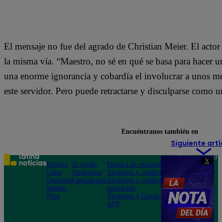
El mensaje no fue del agrado de Christian Meier. El actor 
la misma vía. “Maestro, no sé en qué se basa para hacer u
una enorme ignorancia y cobardía el involucrar a unos men
este servidor. Pero puede retractarse y disculparse como u
Encuéntranos también en
Siguiente artí
Teléfono: 219
X
Política
Te ayudo
Política de privacidad
1000
Lima
Tendencias
Términos y condiciones
Av. San
Deportes
Espectáculos
Términos y condiciones
Felipe 968
Mundo
aplicación
Jesús María
Perú
Términos y Condiciones
APP