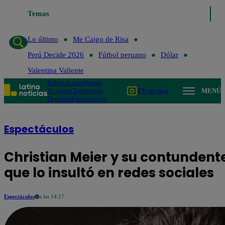
Temas
Lo último
Me Caigo 
Lo último
Me Caigo de Risa
Perú Decide 2026
Fútbol peruano
Dólar
Valentina Valiente
Política
Lima
Mundo
Te ayudo
Tendencias
TV en vivo
MENÚ
Deportes
Espectáculos
Espectáculos
Christian Meier y su contundent
que lo insultó en redes sociales
Espectáculos
a las 14:17