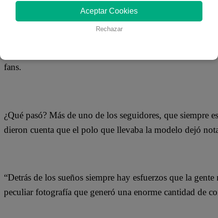
29 de agosto 2019
Aceptar Cookies
Rechazar
Claudia Portocarrero tomó por sorpresa a todos sus segui
‘ñañita’ se dejó ver con un ceñido polo rosado, aunque u
fans.
¿Qué pasó? Más de uno de los seguidores, que siempre está
dieron cuenta que el polo que llevaba la modelo dejó nota
“Detrás de los sueños siempre hay esfuerzos que la gente
peculiar fotografía que generó una enorme cantidad de c