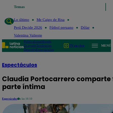
Temas
Lo último
Me
Lo último
Me Caigo de Risa
Perú Decide 2026
Fútbol peruano
Dólar
Valentina Valiente
Política
Lima
Mundo
Te ayudo
Tendencias
TV en vivo
MENÚ
Deportes
Espectáculos
Espectáculos
Claudia Portocarrero comparte f
parte íntima
Espectáculos
a las 16:10