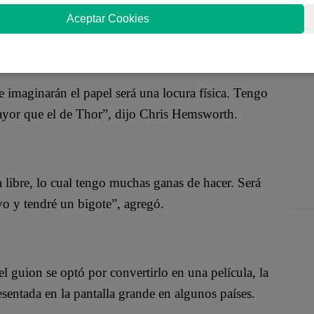
luchador de la WWE, Hulk Hogan, en película
Aceptar Cookies
imaginarán el papel será una locura física. Tengo
ayor que el de Thor”, dijo Chris Hemsworth.
libre, lo cual tengo muchas ganas de hacer. Será
vo y tendré un bigote”, agregó.
el guion se optó por convertirlo en una película, la
resentada en la pantalla grande en algunos países.