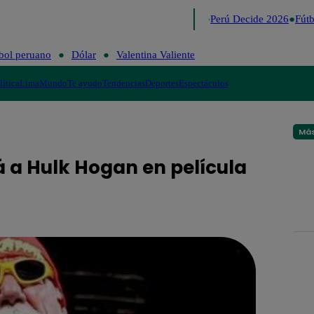
Lo último
Me Caigo de Risa
Perú Decide 2026
Fútb
bol peruano
Dólar
Valentina Valiente
lítica
Lima
Mundo
Te ayudo
Tendencias
Deportes
Espectáculos
Más
á a Hulk Hogan en película