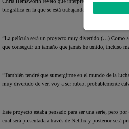
Chris Hemsworth reveló que interpretará al legendario 
biográfica en la que se está trabajando.
“La película será un proyecto muy divertido (…) Como se 
que conseguir un tamaño que jamás he tenido, incluso m
“También tendré que sumergirme en el mundo de la lucha 
muy divertido de ver, voy a ser rubio, probablemente cal
Este proyecto estaba pensado para ser una serie, pero por 
cual será presentada a través de Netflix y posterior será p