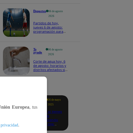
Deportes
06 de agosto
2026
Partidos de hoy,
jueves 6 de agosto:
programación para
ver fútbol EN VIVO
Te
06 de agosto
ayudo
2026
Corte de agua hoy, 6
de agosto: horarios y
distritos afectados sin
el servicio de Sedapal
tacados
Te
26 de mayo
ayudo
2025
Unión Europea
, tus
Revisa si tienes
deudas
consultando
con tu DNI:
.
 privacidad
aquí los
detalles