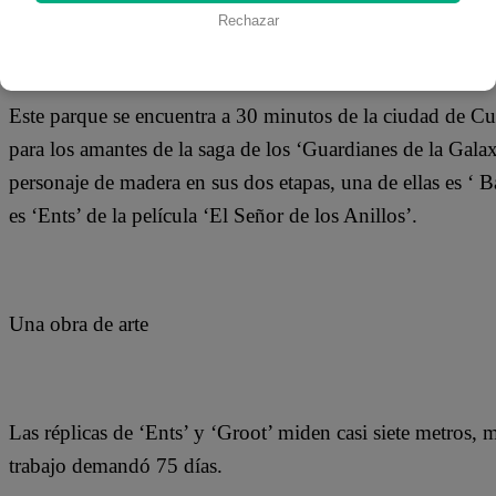
Rechazar
Este parque se encuentra a 30 minutos de la ciudad de Cu
para los amantes de la saga de los ‘Guardianes de la Gala
personaje de madera en sus dos etapas, una de ellas es ‘ 
es ‘Ents’ de la película ‘El Señor de los Anillos’.
Una obra de arte
Las réplicas de ‘Ents’ y ‘Groot’ miden casi siete metros,
trabajo demandó 75 días.