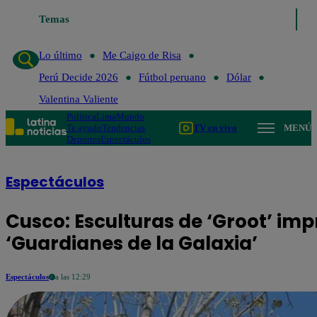
Temas
Lo último
Me Caigo de Risa
Lo último
Me Caigo de Risa
Perú Decide 2026
Fútbol peruano
Dólar
Valentina Valiente
Política
Lima
Mundo
Te ayudo
Tendencias
TV en vivo
MENÚ
Deportes
Espectáculos
Espectáculos
Cusco: Esculturas de ‘Groot’ imp
‘Guardianes de la Galaxia’
Espectáculos
a las 12:29