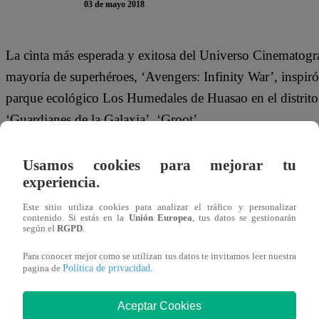
03 de mayo 2018
La cinta más esperada y exitosa del Universo Cinematog
mayoría de superhéroes, ‘Avengers: Infinity War’, inspiró
parque ecológico Los Humedales de Huasao en el distrito 
‘Guardianes de la Galaxia’, ‘Groot’.
Usamos cookies para mejorar tu
experiencia.
La noticia ha traspasado fronteras y llegó hasta el propio
Este sitio utiliza cookies para analizar el tráfico y personalizar
Gunn, quien compartió en todas sus redes sociales, las i
contenido. Si estás en la
Unión Europea
, tus datos se gestionarán
según el
RGPD
.
tener 67,379 ‘me gusta’ y cerca de mil comentarios. De 
alcanza las 11 mil reacciones.
Para conocer mejor como se utilizan tus datos te invitamos leer nuestra
Política de privacidad
pagina de
.
Aceptar Cookies