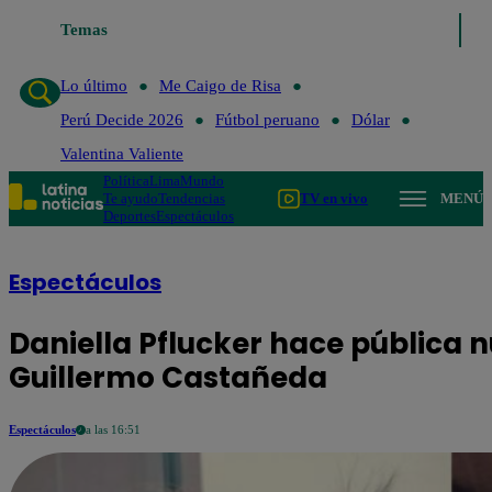
Temas
Lo último
Me 
Lo último
Me Caigo de Risa
Perú Decide 2026
Fútbol peruano
Dólar
Valentina Valiente
Política
Lima
Mundo
Te ayudo
Tendencias
TV en vivo
MENÚ
Deportes
Espectáculos
Espectáculos
Daniella Pflucker hace pública 
Guillermo Castañeda
Espectáculos
a las 16:51