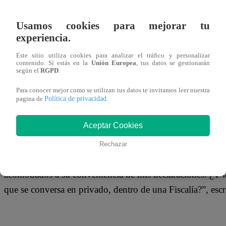
21 de abril 2018
Usamos cookies para mejorar tu
experiencia.
Daniella Pflucker, quien hace unas semanas denunció a G
psicológico, utilizó su cuenta de Facebook para hacer un
Este sitio utiliza cookies para analizar el tráfico y personalizar
contenido. Si estás en la
Unión Europea
, tus datos se gestionarán
según el
RGPD
.
La joven actriz denunció a través de sus redes sociales qu
Para conocer mejor como se utilizan tus datos te invitamos leer nuestra
testimonio que dio ante Fiscalía.
Política de privacidad
pagina de
.
En esta oportunidad, Daniella Pflucker, denunció al abo
Aceptar Cookies
testimonio que dio ella ante Fiscalía.
Rechazar
“Salgo de la Fiscalía después de mi denuncia y el abogad
acomodados a su conveniencia de mis declaraciones. ¿Y la
que se conversa en privado, dentro de una Fiscalía?”, escr