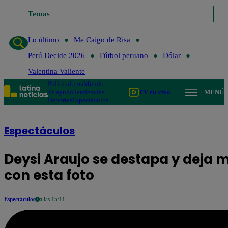
Lo último
Temas
Me Caigo de Risa
Perú Decide 2026
Fútbol perua
Lo último
Me Caigo de Risa
Perú Decide 2026
Fútbol peruano
Dólar
Valentina Valiente
Política
Lima
Mundo
Te ayudo
Tendencias
TV en vivo
MENÚ
Deportes
Espectáculos
Espectáculos
Deysi Araujo se destapa y deja 
con esta foto
Espectáculos
a las 15:11