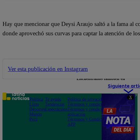
Hay que mencionar que Deysi Araujo saltó a la fama al co
donde aprovechó sus curvas para captar la atención de los 
Ver esta publicación en Instagram
Encuéntranos también en
Siguiente artí
Teléfono: 219
X
Política
Te ayudo
Política de privacidad
1000
Lima
Tendencias
Términos y condiciones
Av. San
Deportes
Espectáculos
Términos y condiciones
Felipe 968
Mundo
aplicación
Jesús María
Perú
Términos y Condiciones
APP