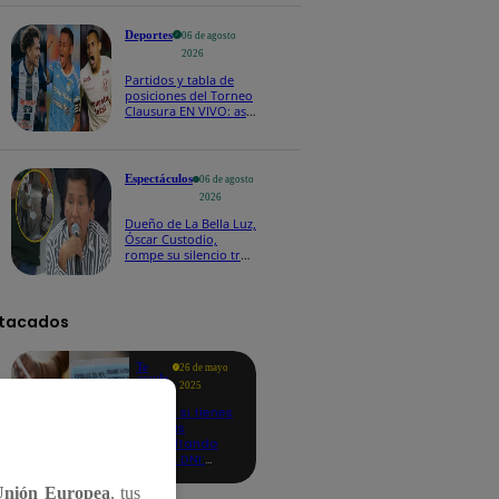
Deportes
06 de agosto
2026
Partidos y tabla de
posiciones del Torneo
Clausura EN VIVO: así
van los equipos en la
fecha 4
Espectáculos
06 de agosto
2026
Dueño de La Bella Luz,
Óscar Custodio,
rompe su silencio tras
denuncia de acoso de
Naldy Saldaña
tacados
Te
26 de mayo
ayudo
2025
Revisa si tienes
deudas
consultando
con tu DNI:
aquí los
detalles
Unión Europea
, tus