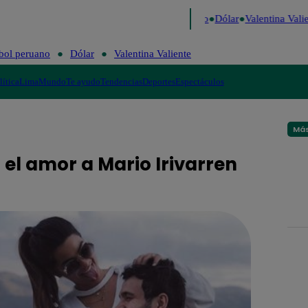
igo de Risa
Perú Decide 2026
Fútbol peruano
Dólar
Valentina Valie
bol peruano
Dólar
Valentina Valiente
lítica
Lima
Mundo
Te ayudo
Tendencias
Deportes
Espectáculos
Más
 el amor a Mario Irivarren