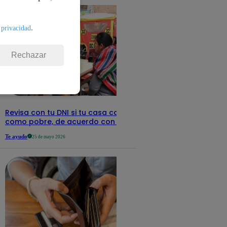
.
 privacidad
Rechazar
Revisa con tu DNI si tu casa califica
como pobre, de acuerdo con el Sisfoh
Te ayudo
25 de mayo 2026