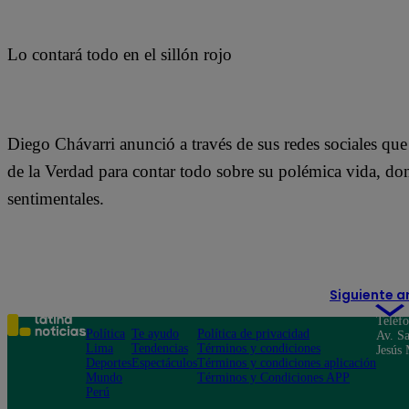
Lo contará todo en el sillón rojo
Diego Chávarri anunció a través de sus redes sociales que 
de la Verdad para contar todo sobre su polémica vida, don
sentimentales.
Siguiente a
Teléf
Política
Te ayudo
Política de privacidad
Av. Sa
Lima
Tendencias
Términos y condiciones
Jesús 
Deportes
Espectáculos
Términos y condiciones aplicación
Mundo
Términos y Condiciones APP
Perú