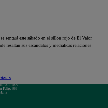
se sentará este sábado en el sillón rojo de El Valor
de resaltan sus escándalos y mediáticas relaciones
rtículo
ono: 219 1000
n Felipe 968
María