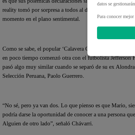
es que sus polémicas declaraciones siempre llegan a gener
datos se gestionará
reality tomó por sorpresa a todos al darle un consejo a M
Para conocer mejor 
momento en el plano sentimental.
Como se sabe, el popular ‘Calavera Coqueta’ terminó una
en poco tiempo comenzó otra con el futbolista Jefferson F
pasó algo muy similar cuando se separó de su ex Alondra 
Selección Peruana, Paolo Guerrero.
“No sé, pero ya van dos. Lo que pienso es que Mario, sie
podría darse la oportunidad de conocer a una persona que
Alguien de otro lado”, señaló Chávarri.