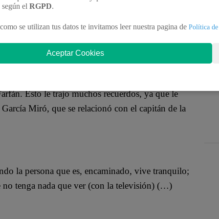
ar un impacto. En esta oportunidad, el exchico
n según el
RGPD
.
ario Irivarren, quien afronta un complicado
como se utilizan tus datos te invitamos leer nuestra pagina de
Política de
Aceptar Cookies
 larga relación con la modelo Ivana Yturbe, quien
arfán. Esto le trajo muchos recuerdos, ya que le
García Miró, que se relacionó con el capitán de la
ndo la persona que es, encaminado, vive tranquilo;
 no tenga nada que ver (con la televisión) (…)