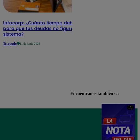
Infocorp: ¿Cuánto tiempo debe pasar
para que tus deudas no figuren en su
sistema?
Te ayudo
11 de junio 2025
Encuéntranos también en
X