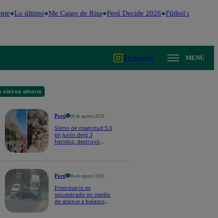
nte
Lo último
Me Caigo de Risa
Perú Decide 2026
Fútbol peruano
D
TV en vivo
MENÚ
 vistos ahora
Perú
06 de agosto 2026
Sismo de magnitud 5.0
en Junín dejó 3
heridos, destruyó
hogares y propició
desprendimientos
Perú
06 de agosto 2026
Empresario es
secuestrado en medio
de ataque a balazos
en Piura | VIDEO