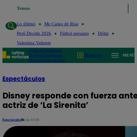
último
Me Caigo de Risa
Temas
Perú Decide 2026
Fútbol peruano
Dólar
V
Lo último
Me Caigo de Risa
Perú Decide 2026
Fútbol peruano
Dólar
Valentina Valiente
Política
Lima
Mundo
Te ayudo
Tendencias
TV en vivo
MENÚ
Deportes
Espectáculos
Espectáculos
Disney responde con fuerza ante 
actriz de ‘La Sirenita’
Espectáculos
a las 15:50