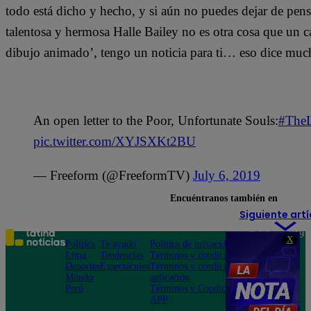
todo está dicho y hecho, y si aún no puedes dejar de pensar
talentosa y hermosa Halle Bailey no es otra cosa que un
dibujo animado’, tengo un noticia para ti… eso dice mucho 
An open letter to the Poor, Unfortunate Souls:
#TheL
pic.twitter.com/XYJSXKt2BU
— Freeform (@FreeformTV)
July 6, 2019
Encuéntranos también en
Siguiente artí
Teléfono: 219
X
Política
Te ayudo
Política de privacidad
1000
Lima
Tendencias
Términos y condiciones
Av. San
Deportes
Espectáculos
Términos y condiciones
Felipe 968
Mundo
aplicación
Jesús María
Perú
Términos y Condiciones
APP