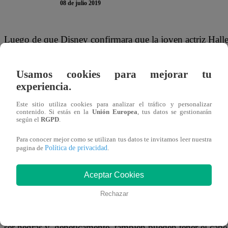
08 de julio 2019
Luego de que Disney confirmara que la joven actriz Halle B
de Ariel, protagonista de la nueva cinta de ‘La Sirenita’,
en las redes sociales. Y es que muchas personas señalan qu
Usamos cookies para mejorar tu
pues todos tienen en la mente la imagen del dibujo anima
experiencia.
pelirroja.
Este sitio utiliza cookies para analizar el tráfico y personalizar
contenido. Si estás en la
Unión Europea
, tus datos se gestionarán
según el
RGPD
.
Para conocer mejor como se utilizan tus datos te invitamos leer nuestra
Política de privacidad
pagina de
.
Ante esto, Disney no pudo evitar pronunciarse y, a través 
publicación en Twitter titulada “Carta a las pobres y de
Aceptar Cookies
su elección. “Sí, el autor original de La Sirenita era danés
Rechazar
submarino y que puede nadar, legítimamente, donde quier
que Ariel también es danesa. Las sirenas danesas pueden 
ser negras y, genéticamente, también pueden tener el cabell