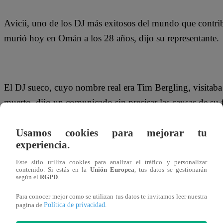
Avicii, uno de los DJ más exitosos del mundo que contribu
murió hoy en Omán a los 28 años, dijo su representante.
El DJ sueco, cuyo nombre real era Tim Bergling, visitaba
muerto, dijo un comunicado sin precisar las causas de su 
Usamos cookies para mejorar tu
experiencia.
“Es con profunda pena que anunciamos la pérdida de Ti
Este sitio utiliza cookies para analizar el tráfico y personalizar
encontrado muerto en Muscat, Omán este viernes por la tar
contenido. Si estás en la
Unión Europea
, tus datos se gestionarán
según el
RGPD
.
devastada y les pedimos a todos que respeten su necesida
darán más declaraciones”, decía la misiva.
Para conocer mejor como se utilizan tus datos te invitamos leer nuestra
Política de privacidad
pagina de
.