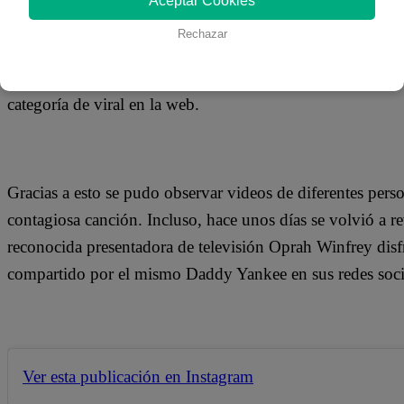
Aceptar Cookies
El tema se ha convertido en el video más visto en más de 
Rechazar
España, México, Argentina, Chile y por supuesto Perú. Gr
a bailar la pegadiza melodía y publicarla en redes sociale
categoría de viral en la web.
Gracias a esto se pudo observar videos de diferentes perso
contagiosa canción. Incluso, hace unos días se volvió a rev
reconocida presentadora de televisión Oprah Winfrey disf
compartido por el mismo Daddy Yankee en sus redes soci
Ver esta publicación en Instagram