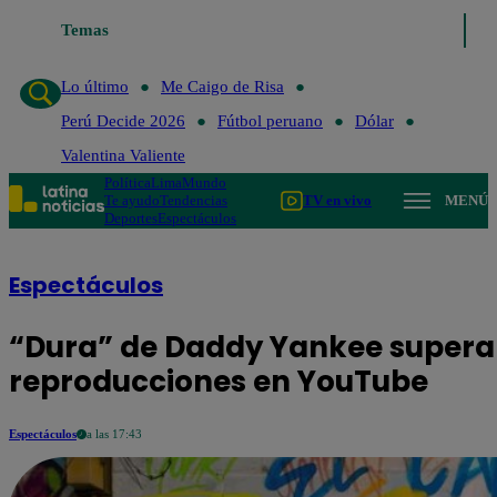
Temas
Lo último
Me Caigo de Risa
Perú 
Lo último
Me Caigo de Risa
Perú Decide 2026
Fútbol peruano
Dólar
Valentina Valiente
Política
Lima
Mundo
Te ayudo
Tendencias
TV en vivo
MENÚ
Deportes
Espectáculos
Espectáculos
“Dura” de Daddy Yankee supera l
reproducciones en YouTube
Espectáculos
a las 17:43