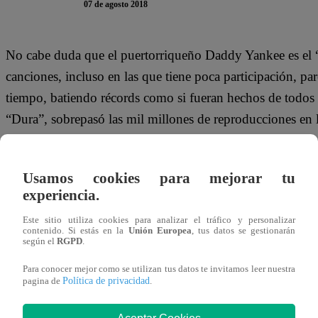
07 de agosto 2018
No cabe duda que el puertorriqueño Daddy Yankee es el 
canciones, incluso en las que tiene poca participación, p
tiempo, batiendo récords como si fueran hechos de todos lo
“Dura”, sobrepasó las mil millones de reproducciones en 
su lanzamiento.
Usamos cookies para mejorar tu
experiencia.
Congratulations
@daddy_yankee
on ONE BILLION pl
Este sitio utiliza cookies para analizar el tráfico y personalizar
https://t.co/zkomuV2IOp
pic.twitter.com/k9TK7f3
contenido. Si estás en la
Unión Europea
, tus datos se gestionarán
según el
RGPD
.
— YouTube Music (@youtubemusic)
August 7, 20
Para conocer mejor como se utilizan tus datos te invitamos leer nuestra
Política de privacidad
pagina de
.