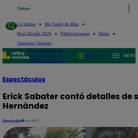
Temas
Lo último
Me Caigo de Risa
Perú Decide 2
Lo último
Me Caigo de Risa
Perú Decide 2026
Fútbol peruano
Dólar
Valentina Valiente
Política
Lima
Mundo
Te ayudo
Tendencias
TV en vivo
MENÚ
Deportes
Espectáculos
Espectáculos
Erick Sabater contó detalles de 
Hernández
Espectáculos
a las 16:01