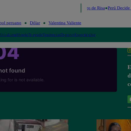
Lo último
Me Caigo de Risa
Perú Decide 
bol peruano
Dólar
Valentina Valiente
lítica
Lima
Mundo
Te ayudo
Tendencias
Deportes
Espectáculos
E
d
c