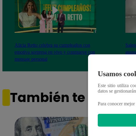
Alicia Retto celebra su cumpleaños con
Salen
emotiva sorpresa en vivo y conmueve con
ataqu
mensaje personal
paraí
Usamos cook
Este sitio utiliza c
datos se gestionará
También te puede i
Para conocer mejor 