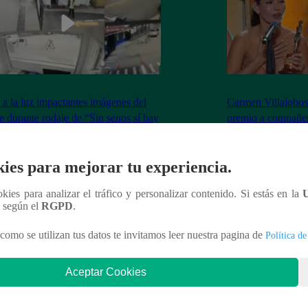
 a la luz impactantes imágenes del
Carmen Villalobos 
e durante rodaje de “Sin senos sí hay
premio a compañer
so” en Bogotá
ies para mejorar tu experiencia.
ookies para analizar el tráfico y personalizar contenido. Si estás en la
n según el
RGPD
.
nteresar
como se utilizan tus datos te invitamos leer nuestra pagina de
Política de
Aceptar Cookies