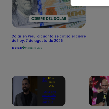
Dólar en Perú: a cuánto se cotizó el cierre
de hoy, 7 de agosto de 2026
Te ayudo
07 de agosto 2026
Yo
07 de
Soy
agosto
2026
"En Latina
me siento
como en
casa, lo
extrañaba":
Franco