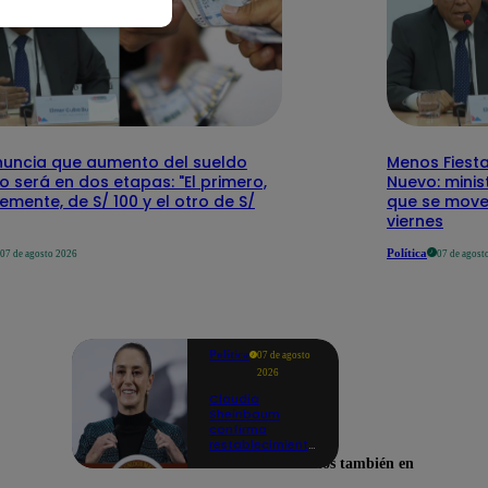
nuncia que aumento del sueldo
Menos Fiesta
 será en dos etapas: "El primero,
Nuevo: mini
emente, de S/ 100 y el otro de S/
que se mover
viernes
Política
07 de agosto 2026
07 de agost
Política
07 de agosto
2026
Claudia
Sheinbaum
confirma
restablecimiento
de las
Encuéntranos también en
reacciones con