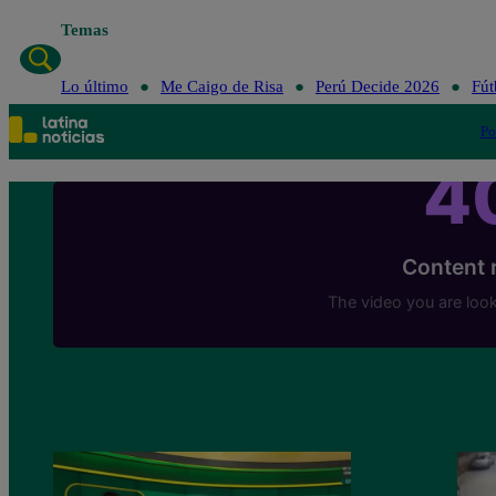
Temas
Lo último
Me Caigo de Risa
Perú Decide 2026
Fút
Po