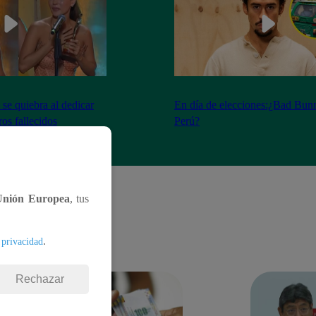
se quiebra al dedicar
En día de elecciones:¿Bad Bunn
os fallecidos
Perú?
Unión Europea
, tus
.
 privacidad
Rechazar