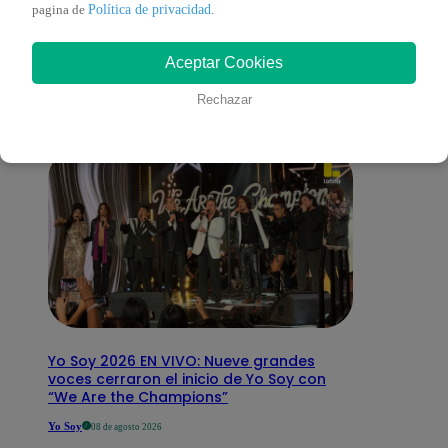
También te puede
Política de privacidad
pagina de
.
Aceptar Cookies
interesar
Rechazar
Yo Soy 2026 EN VIVO: Nueve grandes
voces cerraron el inicio de Yo Soy con
“We Are the Champions”
Yo Soy
08 de agosto 2026