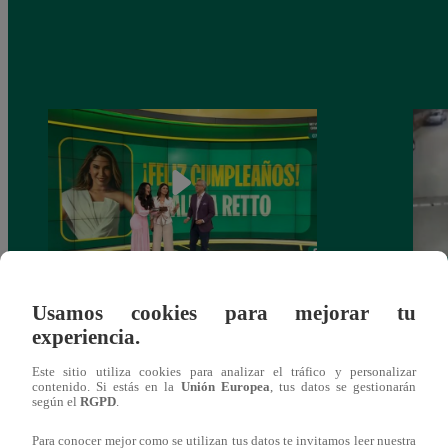
Alicia Retto celebra su cumpleaños con
Salen
Usamos cookies para mejorar tu
emotiva sorpresa en vivo y conmueve con
ataqu
experiencia.
mensaje personal
paraí
Este sitio utiliza cookies para analizar el tráfico y personalizar
contenido. Si estás en la
Unión Europea
, tus datos se gestionarán
según el
RGPD
.
Para conocer mejor como se utilizan tus datos te invitamos leer nuestra