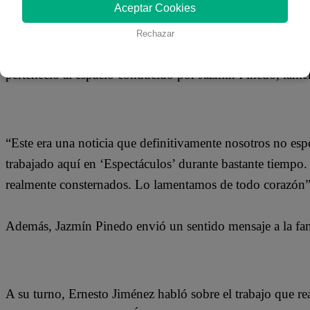
02 de marzo 2018
Aceptar Cookies
Rechazar
Espectáculos llega a su fin y una triste noticia invadió el 
perteneció al espacio conducido por Jazmín Pinedo, lamen
“Este era una noticia que definitivamente nosotros no e
trabajado aquí en ‘Espectáculos’ durante bastante tiempo.
realmente consternados. Lo lamentamos de todo corazón”, 
Además, Jazmín Pinedo envió un sentido mensaje a la fami
A su turno, Ernesto Jiménez habló sobre el trabajo que re