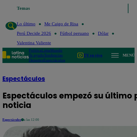
imo
Me Caigo de Risa
Temas
Perú Decide 2026
Fútbol peruano
Dólar
Vale
Lo último
Me Caigo de Risa
Perú Decide 2026
Fútbol peruano
Dólar
Valentina Valiente
Política
Lima
Mundo
Te ayudo
Tendencias
TV en vivo
MENÚ
Deportes
Espectáculos
Espectáculos
Espectáculos empezó su último
noticia
Espectáculos
a las 12:00