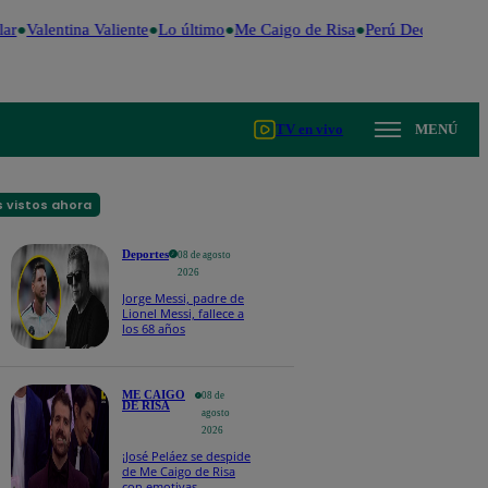
r
Valentina Valiente
Lo último
Me Caigo de Risa
Perú Decide 2026
TV en vivo
MENÚ
 vistos ahora
Deportes
08 de agosto
2026
Jorge Messi, padre de
Lionel Messi, fallece a
los 68 años
ME CAIGO
08 de
DE RISA
agosto
2026
¡José Peláez se despide
de Me Caigo de Risa
con emotivas