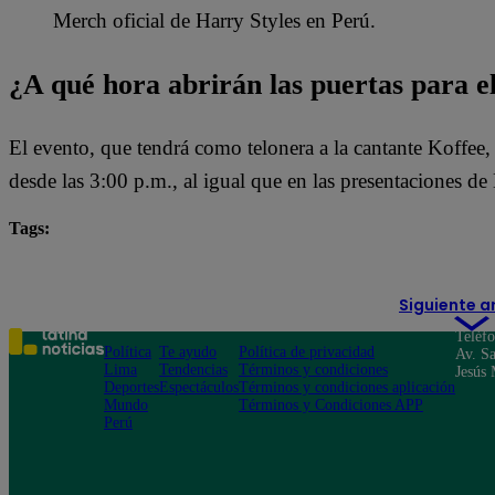
Merch oficial de Harry Styles en Perú.
¿A qué hora abrirán las puertas para e
El evento, que tendrá como telonera a la cantante Koffee,
desde las 3:00 p.m., al igual que en las presentaciones
Tags:
Conciertos
harry styles
Siguiente a
Teléf
Política
Te ayudo
Política de privacidad
Av. Sa
Lima
Tendencias
Términos y condiciones
Jesús 
Deportes
Espectáculos
Términos y condiciones aplicación
Mundo
Términos y Condiciones APP
Perú