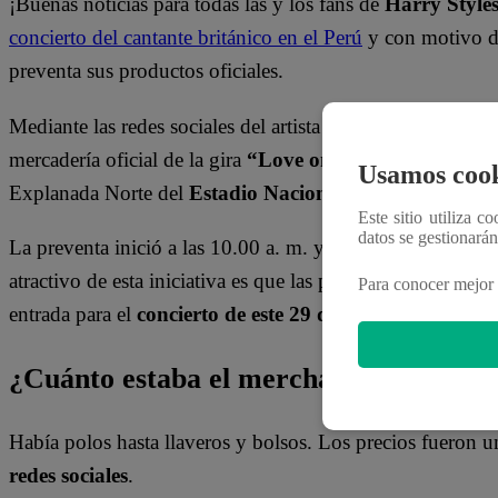
¡Buenas noticias para todas las y los fans de
Harry Style
concierto del cantante británico en el Perú
y con motivo de 
preventa sus productos oficiales.
Mediante las redes sociales del artista se confirmó que este
mercadería oficial de la gira
“Love on Tour”
. Conocido e
Usamos cook
Explanada Norte del
Estadio Nacional
a fin de consegui
Este sitio utiliza c
datos se gestionará
La preventa inició a las 10.00 a. m. y, de inmediato, se f
atractivo de esta iniciativa es que las personas podían rea
Para conocer mejor 
entrada para el
concierto de este 29 de noviembre
.
¿Cuánto estaba el merchandising de Ha
Había polos hasta llaveros y bolsos. Los precios fueron un
redes sociales
.