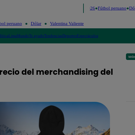
Lo último
Me Caigo de Risa
Perú Decide 2026
Fútbol peruano
Dóla
bol peruano
Dólar
Valentina Valiente
lítica
Lima
Mundo
Te ayudo
Tendencias
Deportes
Espectáculos
Más
 precio del merchandising del