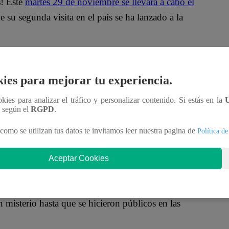
s
! Este
martes 29 de noviembre se llevará a cabo el
su segunda visita en el país se ha lanzado a la
 lunes se ofrecería al público en general la
sto, cientos de seguidores se acercaron a la
ies para mejorar tu experiencia.
r los productos.
ookies para analizar el tráfico y personalizar contenido. Si estás en la
n según el
RGPD
.
ormaron largas colas en los alrededores. Lo más
lizar sus compras sin la necesidad de tener una
como se utilizan tus datos te invitamos leer nuestra pagina de
Política de
Aceptar Cookies
rry Styles?
 misterio hasta que se hicieron públicos en las