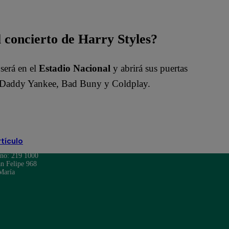
l concierto de Harry Styles?
 será en el
Estadio Nacional
y abrirá sus puertas
 de Daddy Yankee, Bad Buny y Coldplay.
rtículo
ono: 219 1000
n Felipe 968
María