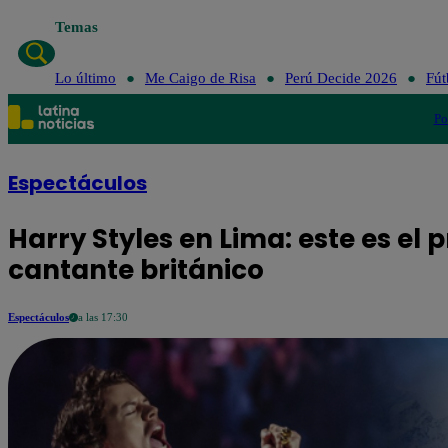
Temas
Lo último
Me Caigo de Risa
Perú Decide 2026
Fút
Po
Espectáculos
Harry Styles en Lima: este es el
cantante británico
Espectáculos
a las 17:30