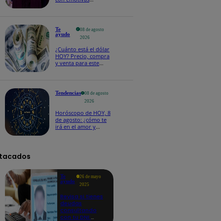
palabras: “Lo voy a
extrañar muchísimo”!
Te
08 de agosto
ayudo
2026
¿Cuánto está el dólar
HOY? Precio, compra
y venta para este
sábado 8 de agosto
Tendencias
08 de agosto
2026
Horóscopo de HOY, 8
de agosto: ¿cómo te
irá en el amor y
trabajo, según la IA?
tacados
Te
26 de mayo
ayudo
2025
Revisa si tienes
deudas
consultando
con tu DNI: