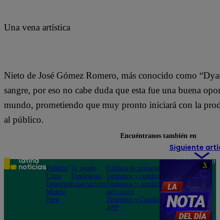
Una vena artística
Nieto de José Gómez Romero, más conocido como “Dyango
sangre, por eso no cabe duda que esta fue una buena oportu
mundo, prometiendo que muy pronto iniciará con la produ
al público.
Encuéntranos también en
Siguiente artí
Teléfono: 219
X
Política
Te ayudo
Política de privacidad
1000
Lima
Tendencias
Términos y condiciones
Av. San
Deportes
Espectáculos
Términos y condiciones
Felipe 968
Mundo
aplicación
Jesús María
Perú
Términos y Condiciones
APP