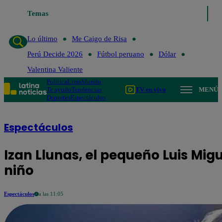
Temas
Lo último
Me Caigo de Risa
Per
Lo último
Me Caigo de Risa
Perú Decide 2026
Fútbol peruano
Dólar
Valentina Valiente
Política
Lima
Mundo
Te ayudo
Tendencias
TV en vivo
MENÚ
Deportes
Espectáculos
Espectáculos
Izan Llunas, el pequeño Luis Migue
niño
Espectáculos
a las 11:05