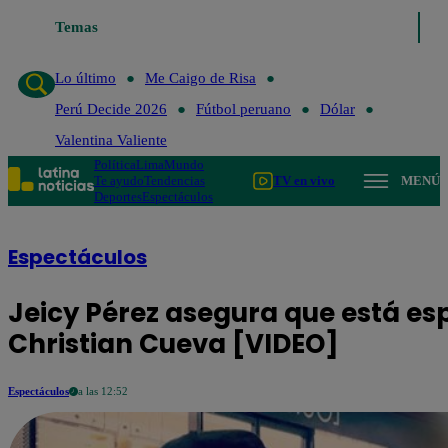
Temas
Lo último
Me Caigo de Risa
Perú Decide 2
Lo último
Me Caigo de Risa
Perú Decide 2026
Fútbol peruano
Dólar
Valentina Valiente
Política
Lima
Mundo
Te ayudo
Tendencias
TV en vivo
MENÚ
Deportes
Espectáculos
Espectáculos
Jeicy Pérez asegura que está e
Christian Cueva [VIDEO]
Espectáculos
a las 12:52