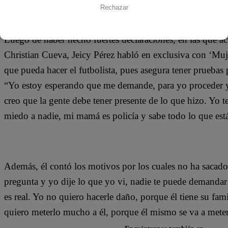
10 de octubre 2019
Rechazar
Luego de haber hecho fuertes declaraciones, en las que acu
Christian Cueva, Jeicy Pérez habló en exclusiva con ‘Muj
que pueda hacer el futbolista, pues asegura tener pruebas 
“Yo estoy esperando que me demande, para yo proceder y
creo que la gente debe tener presente de lo que hizo. Yo 
miedo a nadie, mi mamá es policía y sabe todo lo que est
Además, él contó los motivos por los cuales no ha sacado
pregunta y yo dije lo que yo vi, nadie te puede demandar 
es real. Yo no quiero hacerle daño, porque él tiene su fam
quiero meterlo mucho a él, porque él mismo se va a meter