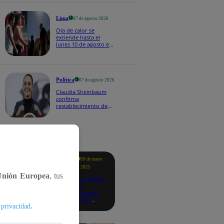
Lima
07 de agosto 2026
Ola de calor se
extiende hasta el
lunes 10 de agosto en
Lima y otras 16
regiones
Política
07 de agosto 2026
Claudia Sheinbaum
confirma
restablecimiento de
las reacciones con
Perú: "Fue un gesto de
buena voluntad hacia
México" | VIDEO
tacados
Te
26 de mayo
ayudo
2025
Unión Europea
, tus
Revisa si tienes
deudas
consultando
con tu DNI:
.
 privacidad
aquí los
detalles