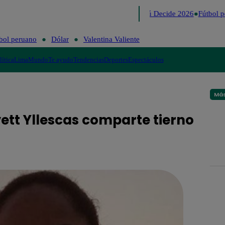
Lo último
Me Caigo de Risa
Perú Decide 2026
Fútbol p
bol peruano
Dólar
Valentina Valiente
lítica
Lima
Mundo
Te ayudo
Tendencias
Deportes
Espectáculos
Más
vett Yllescas comparte tierno