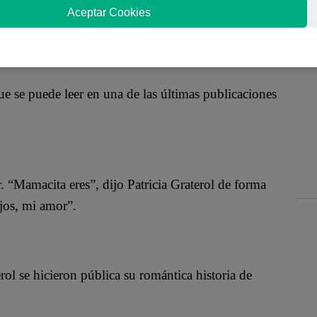
desempeña como central titular de la selección
Aceptar Cookies
úblico su amor por su novia Patricia Graterol.
 se puede leer en una de las últimas publicaciones
r. “Mamacita eres”, dijo Patricia Graterol de forma
ojos, mi amor”.
ol se hicieron pública su romántica historia de