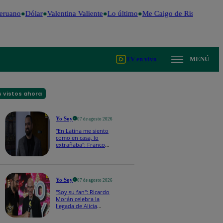
eruano
Dólar
Valentina Valiente
Lo último
Me Caigo de Risa
Perú D
TV en vivo
MENÚ
 vistos ahora
Yo Soy
07 de agosto 2026
"En Latina me siento
como en casa, lo
extrañaba": Franco
Cabrera emocionado
por estreno de Yo Soy
2026
Yo Soy
07 de agosto 2026
"Soy su fan": Ricardo
Morán celebra la
llegada de Alicia
Mercado a Yo Soy
2026