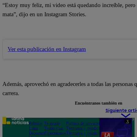
“Estoy muy feliz, mi video está quedando increíble, pe
mata”, dijo en un Instagram Stories.
Ver esta publicación en Instagram
Además, aprovechó en agradecerles a todas las personas q
carrera.
Encuéntranos también en
Siguiente artí
Teléfono: 219
X
Política
Te ayudo
Política de privacidad
1000
Lima
Tendencias
Términos y condiciones
Av. San
Deportes
Espectáculos
Términos y condiciones
Felipe 968