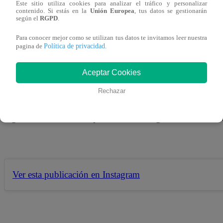
04 de octubre 2018
Este sitio utiliza cookies para analizar el tráfico y personalizar
contenido. Si estás en la
Unión Europea
, tus datos se gestionarán
según el
RGPD
.
Leslie Shaw está pasando por el mejor momento de su carr
Para conocer mejor como se utilizan tus datos te invitamos leer nuestra
Política de privacidad
pagina de
.
redes sociales que se encuentra en Cuba trabajando en 
Aceptar Cookies
Rechazar
Con una fotografía publicada en su cuenta oficial de Insta
seguidores al anunciar que se encuentra grabando un nue
Ver esta publicación en Instagram