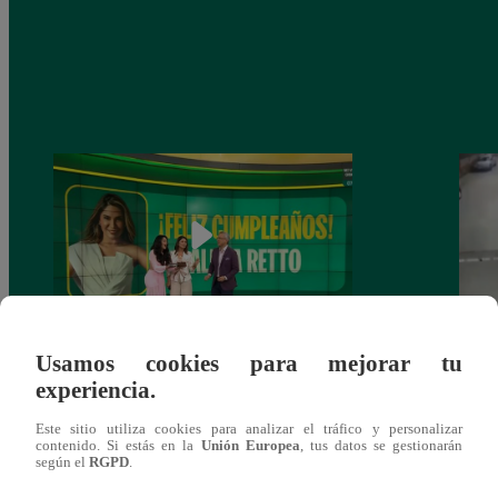
Usamos cookies para mejorar tu
Alicia Retto celebra su cumpleaños con
Salen
experiencia.
emotiva sorpresa en vivo y conmueve con
ataqu
mensaje personal
paraí
Este sitio utiliza cookies para analizar el tráfico y personalizar
contenido. Si estás en la
Unión Europea
, tus datos se gestionarán
según el
RGPD
.