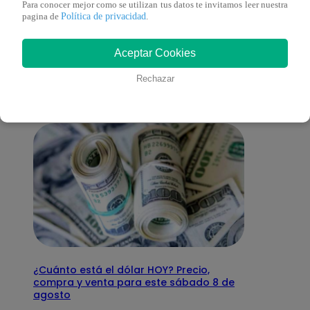
Para conocer mejor como se utilizan tus datos te invitamos leer nuestra
Política de privacidad
pagina de
.
También te puede
Aceptar Cookies
interesar
Rechazar
¿Cuánto está el dólar HOY? Precio,
compra y venta para este sábado 8 de
agosto