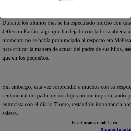
17 de enero 2020
Durante los últimos días se ha especulado mucho con una 
Jefferson Farfán, algo que ha dejado con la boca abierta 
momento no se había pronunciado al respecto era Melissa
para criticar la manera de actuar del padre de sus hijos,
que en los pequeños.
Sin embargo, esta vez sorprendió a muchos con su respue
sentimental del padre de mis hijos no me importa, ando pe
entrevista con el diario Trome, restándole importancia po
salsera.
Encuéntranos también en
Siguiente artí