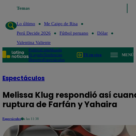
Temas
Lo último
Me Caigo de Risa
Perú Decide 2026
Fút
Lo último
Me Caigo de Risa
Perú Decide 2026
Fútbol peruano
Dólar
Valentina Valiente
Política
Lima
Mundo
Te ayudo
Tendencias
TV en vivo
MENÚ
Deportes
Espectáculos
Espectáculos
Melissa Klug respondió así cuan
ruptura de Farfán y Yahaira
Espectáculos
a las 11:38