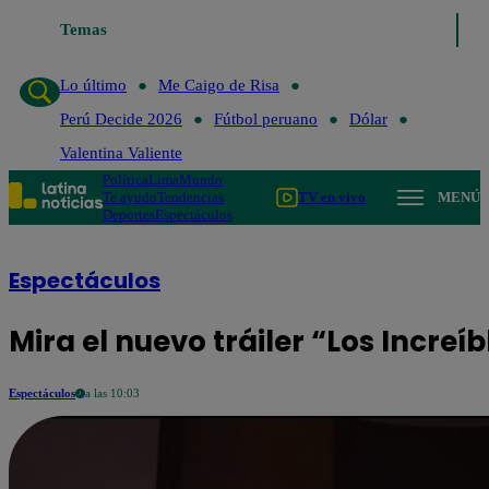
Temas
Lo último
Me Caigo de R
Lo último
Me Caigo de Risa
Perú Decide 2026
Fútbol peruano
Dólar
Valentina Valiente
Política
Lima
Mundo
Te ayudo
Tendencias
TV en vivo
MENÚ
Deportes
Espectáculos
Espectáculos
Mira el nuevo tráiler “Los Increíb
Espectáculos
a las 10:03