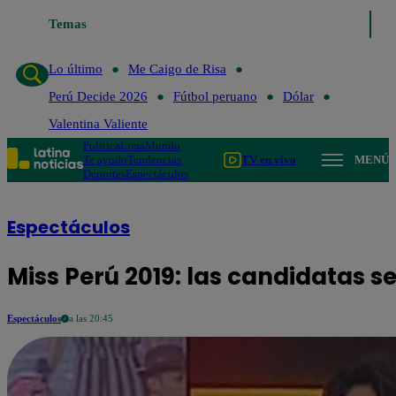
Temas
Lo último
Me Caigo de Risa
Perú Decide 2026
Lo último
Me Caigo de Risa
Perú Decide 2026
Fútbol peruano
Dólar
Valentina Valiente
Política
Lima
Mundo
Te ayudo
Tendencias
TV en vivo
MENÚ
Deportes
Espectáculos
Espectáculos
Miss Perú 2019: las candidatas se
Espectáculos
a las 20:45