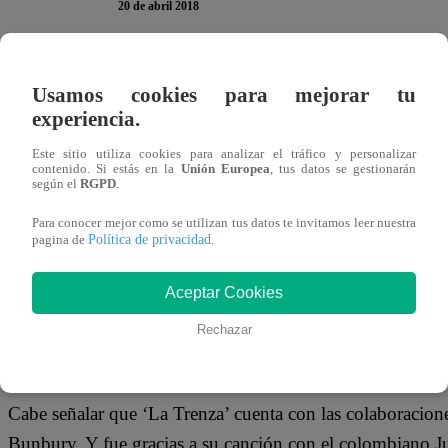
20 de abril 2018
Mon Laferte volverá al Perú para un concierto inolvidabl
Usamos cookies para mejorar tu
presentación en en el país el próximo 29 de setiembre en 
experiencia.
Este sitio utiliza cookies para analizar el tráfico y personalizar
La presentación de la intérprete de temas como ‘Tu falta
contenido. Si estás en la
Unión Europea
, tus datos se gestionarán
según el
RGPD
.
será parte de la gira promocional de su última producción
Para conocer mejor como se utilizan tus datos te invitamos leer nuestra
Ganadora
Política de privacidad
pagina de
.
En 2017 la artista chilena que radica en México se hizo 
Aceptar Cookies
producción que en setiembre viene a presentar para sus fa
Rechazar
Cabe señalar que ‘La Trenza’ cuenta con las colaboracione
Bunbury. Y fue gracias a su canción con el colombiano J