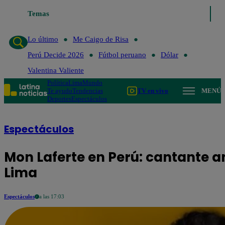
Temas
Lo último
Me Caigo de Ri
Lo último
Me Caigo de Risa
Perú Decide 2026
Fútbol peruano
Dólar
Valentina Valiente
Política
Lima
Mundo
Te ayudo
Tendencias
TV en vivo
MENÚ
Deportes
Espectáculos
Espectáculos
Mon Laferte en Perú: cantante a
Lima
Espectáculos
a las 17:03