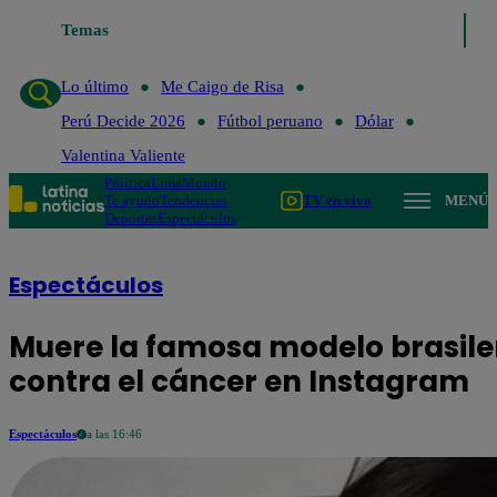
Temas
Lo último
Me Caigo de 
Lo último
Me Caigo de Risa
Perú Decide 2026
Fútbol peruano
Dólar
Valentina Valiente
Política
Lima
Mundo
Te ayudo
Tendencias
TV en vivo
MENÚ
Deportes
Espectáculos
Espectáculos
Muere la famosa modelo brasile
contra el cáncer en Instagram
Espectáculos
a las 16:46