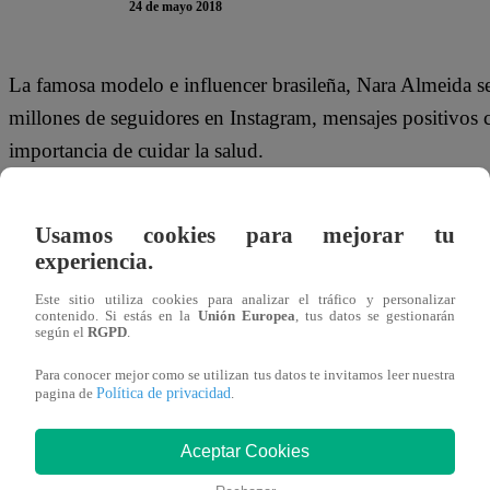
24 de mayo 2018
La famosa modelo e influencer brasileña, Nara Almeida se
millones de seguidores en Instagram, mensajes positivos c
importancia de cuidar la salud.
Usamos cookies para mejorar tu
“Desgraciadamente Nara falleció, después de tanta lucha m
experiencia.
merecía descansar. Su muerte deja un vacío enorme en mi 
Este sitio utiliza cookies para analizar el tráfico y personalizar
contenido. Si estás en la
Unión Europea
, tus datos se gestionarán
dentro de mí, será siempre mi inspiración, haciéndome v
según el
RGPD
.
de que va a seguir transmitiendo su fuerza a mucha gente
Para conocer mejor como se utilizan tus datos te invitamos leer nuestra
amor“, escribió su novio, como manera de homenaje y d
Política de privacidad
pagina de
.
Aceptar Cookies