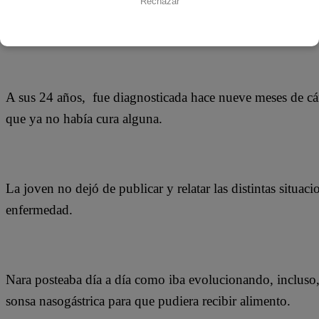
Rechazar
Ver esta publicación en Instagram
A sus 24 años, fue diagnosticada hace nueve meses de cá
que ya no había cura alguna.
La joven no dejó de publicar y relatar las distintas situac
enfermedad.
Nara posteaba día a día como iba evolucionando, incluso
sonsa nasogástrica para que pudiera recibir alimento.