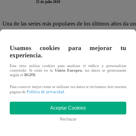
25 de julio 2018
Una de las series más populares de los últimos años da una
muy poco de darle más historias interesantes a todos sus
de “La casa de papel”, ha anunciado que ya se iniciaron la
Usamos cookies para mejorar tu
serie de ficción española.
experiencia.
Este sitio utiliza cookies para analizar el tráfico y personalizar
contenido. Si estás en la
Unión Europea
, tus datos se gestionarán
según el
RGPD
.
El director utilizó su cuenta oficial de Instagram para anu
Para conocer mejor como se utilizan tus datos te invitamos leer nuestra
de la portada del guión, mostrando el capítulo uno, escr
Política de privacidad
pagina de
.
“Comienza la aventura! Ya no hay vuelta atrás… No podéis
Colmenar en la publicación.
Aceptar Cookies
Rechazar