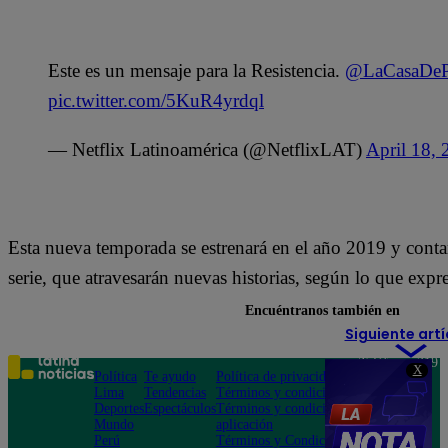
Este es un mensaje para la Resistencia.
@LaCasaDeP
pic.twitter.com/5KuR4yrdql
— Netflix Latinoamérica (@NetflixLAT)
April 18,
Esta nueva temporada se estrenará en el año 2019 y contar
serie, que atravesarán nuevas historias, según lo que exp
Encuéntranos también en
Siguiente artí
Teléfono: 219
X
Política
Te ayudo
Política de privacidad
1000
Lima
Tendencias
Términos y condiciones
Av. San
Deportes
Espectáculos
Términos y condiciones
Felipe 968
Mundo
aplicación
Jesús María
Perú
Términos y Condiciones