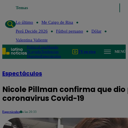
Temas
Lo último
Me Caigo 
Lo último
Me Caigo de Risa
Perú Decide 2026
Fútbol peruano
Dólar
Valentina Valiente
Política
Lima
Mundo
Te ayudo
Tendencias
TV en vivo
MENÚ
Deportes
Espectáculos
Espectáculos
Nicole Pillman confirma que dio 
coronavirus Covid-19
Espectáculos
a las 20:33