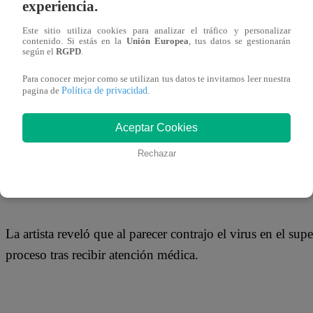
experiencia.
18 de mayo 2020
Este sitio utiliza cookies para analizar el tráfico y personalizar
contenido. Si estás en la
Unión Europea
, tus datos se gestionarán
La cantautora peruana Nicole Pillman confirmó que dio p
según el
RGPD
.
con los síntomas.
Para conocer mejor como se utilizan tus datos te invitamos leer nuestra
Política de privacidad
pagina de
.
Aceptar Cookies
La querida figura del canto contó que los primeros sínto
Rechazar
dolor de cabeza, malestar generalizado y pérdida del olfat
La artista reveló que al parecer contrajo el virus en el s
proceso tras recibir atención médica.