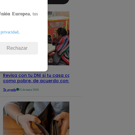
aquí los
detalles
Unión Europea
, tus
.
 privacidad
Rechazar
Revisa con tu DNI si tu casa califica
como pobre, de acuerdo con el Sisfoh
Te ayudo
25 de mayo 2026