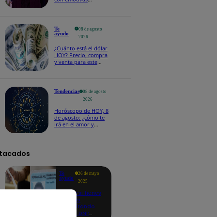
palabras: “Lo voy a
extrañar muchísimo”!
Te
08 de agosto
ayudo
2026
¿Cuánto está el dólar
HOY? Precio, compra
y venta para este
sábado 8 de agosto
Tendencias
08 de agosto
2026
Horóscopo de HOY, 8
de agosto: ¿cómo te
irá en el amor y
trabajo, según la IA?
tacados
Te
26 de mayo
ayudo
2025
Revisa si tienes
deudas
consultando
con tu DNI: