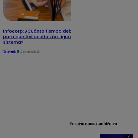
Infocorp: ¿Cuánto tiempo debe pasar
para que tus deudas no figuren en su
sistema?
Te ayudo
11 de junio 2025
Encuéntranos también en
X