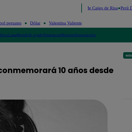
Lo último
Me Caigo de Risa
Perú D
bol peruano
Dólar
Valentina Valiente
lítica
Lima
Mundo
Te ayudo
Tendencias
Deportes
Espectáculos
Más
 conmemorará 10 años desde