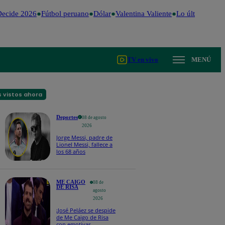
ecide 2026
Fútbol peruano
Dólar
Valentina Valiente
Lo último
Me C
TV en vivo
MENÚ
 vistos ahora
Deportes
08 de agosto
2026
Jorge Messi, padre de
Lionel Messi, fallece a
los 68 años
ME CAIGO
08 de
DE RISA
agosto
2026
¡José Peláez se despide
de Me Caigo de Risa
con emotivas