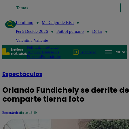
Temas
Lo último
Me Caigo d
Lo último
Me Caigo de Risa
Perú Decide 2026
Fútbol peruano
Dólar
Valentina Valiente
Política
Lima
Mundo
Te ayudo
Tendencias
TV en vivo
MENÚ
Deportes
Espectáculos
Espectáculos
Orlando Fundichely se derrite de
comparte tierna foto
Espectáculos
a las 18:49