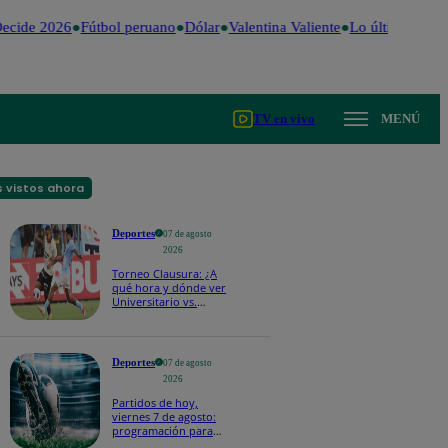
ecide 2026
Fútbol peruano
Dólar
Valentina Valiente
Lo último
Me Ca
TV en vivo
MENÚ
 vistos ahora
Deportes
07 de agosto
2026
Torneo Clausura: ¿A
qué hora y dónde ver
Universitario vs.
Sporting Cristal por la
fecha 4?
Deportes
07 de agosto
2026
Partidos de hoy,
viernes 7 de agosto:
programación para
ver fútbol EN VIVO