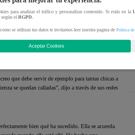
ies para mejorar tu experiencia.
arse en febrero a la denuncia de la argentina Poly
 donde estuvieron presentes varios chicos reality.
ookies para analizar el tráfico y personalizar contenido. Si estás en la
n según el
RGPD
.
como se utilizan tus datos te invitamos leer nuestra pagina de
Política de
 acompañada de la directora de la organización Miss
Aceptar Cookies
13 de febrero.
 creo que debe servir de ejemplo para tantas chicas a
enza se quedan calladas”, dijo a través de sus redes
perfectamente bien qué ha sucedido. Ella se acuerda