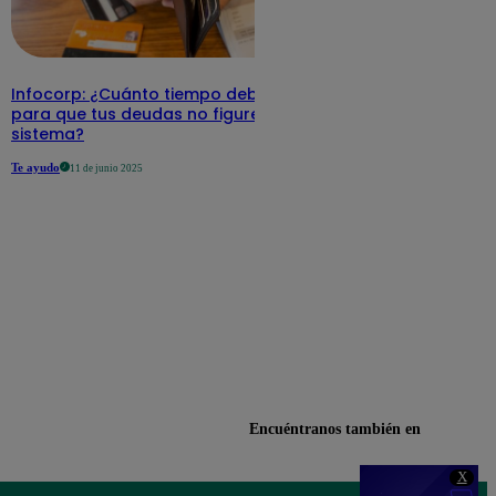
Infocorp: ¿Cuánto tiempo debe pasar
para que tus deudas no figuren en su
sistema?
Te ayudo
11 de junio 2025
Encuéntranos también en
X