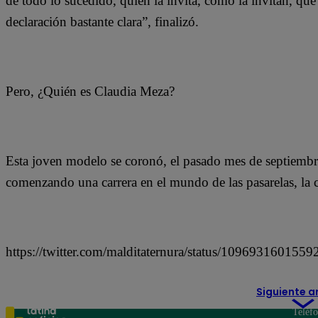
de todo lo sucedido, quién la invita, cómo la invitan, qué
declaración bastante clara”, finalizó.
Pero, ¿Quién es Claudia Meza?
Esta joven modelo se coronó, el pasado mes de septiembre
comenzando una carrera en el mundo de las pasarelas, la cu
https://twitter.com/malditaternura/status/109693160155
Siguiente a
Teléf