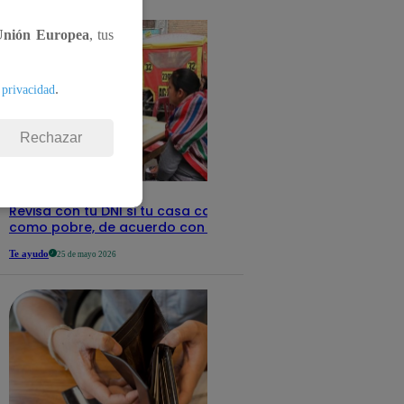
detalles
Unión Europea
, tus
.
 privacidad
Rechazar
Revisa con tu DNI si tu casa califica
como pobre, de acuerdo con el Sisfoh
Te ayudo
25 de mayo 2026