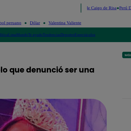
Lo último
Me Caigo de Risa
Perú D
bol peruano
Dólar
Valentina Valiente
lítica
Lima
Mundo
Te ayudo
Tendencias
Deportes
Espectáculos
Más
lo que denunció ser una