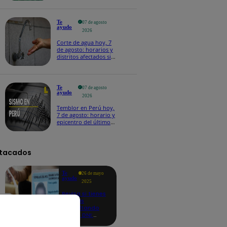
Te
07 de agosto
ayudo
2026
Corte de agua hoy, 7
de agosto: horarios y
distritos afectados sin
el servicio de Sedapal
Te
07 de agosto
ayudo
2026
Temblor en Perú hoy,
7 de agosto: horario y
epicentro del último
sismo, según IGP
tacados
Te
26 de mayo
ayudo
2025
Revisa si tienes
deudas
consultando
con tu DNI:
aquí los