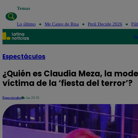
Temas
Lo último
Me Caigo de Risa
Perú Decide 2026
Fút
Po
Espectáculos
¿Quién es Claudia Meza, la mode
víctima de la ‘fiesta del terror’?
Espectáculos
a las 20:35