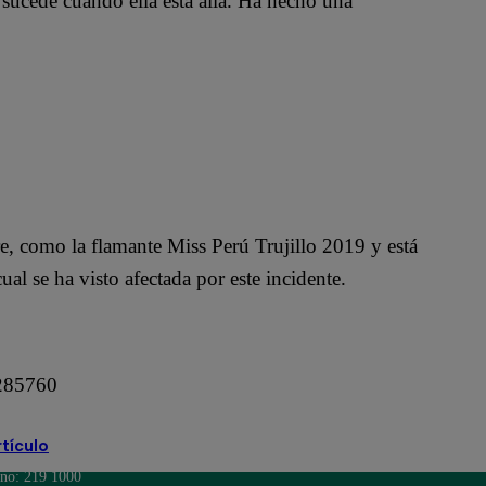
 sucede cuando ella está allá. Ha hecho una
, como la flamante Miss Perú Trujillo 2019 y está
al se ha visto afectada por este incidente.
9285760
rtículo
ono: 219 1000