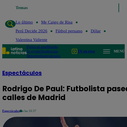
Temas
Lo último
Me Caigo de Risa
Perú Decide 2026
F
Lo último
Me Caigo de Risa
Perú Decide 2026
Fútbol peruano
Dólar
Valentina Valiente
Política
Lima
Mundo
Te ayudo
Tendencias
TV en vivo
MENÚ
Deportes
Espectáculos
Espectáculos
Rodrigo De Paul: Futbolista pase
calles de Madrid
Espectáculos
a las 16:37