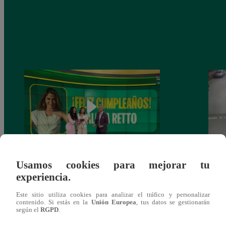
Usamos cookies para mejorar tu
Alicia Retto celebra su cumpleaños con
Salen
experiencia.
emotiva sorpresa en vivo y conmueve con
ataqu
mensaje personal
paraí
Este sitio utiliza cookies para analizar el tráfico y personalizar
contenido. Si estás en la
Unión Europea
, tus datos se gestionarán
según el
RGPD
.