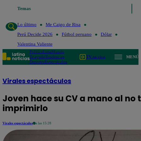
Temas
Lo último
Me Caigo de Risa
Lo último
Me Caigo de Risa
Perú Decide 2026
Fútbol peruano
Dólar
Valentina Valiente
Política
Lima
Mundo
Te ayudo
Tendencias
TV en vivo
MENÚ
Deportes
Espectáculos
Virales espectáculos
Joven hace su CV a mano al no 
imprimirlo
Virales espectáculos
a las 15:28