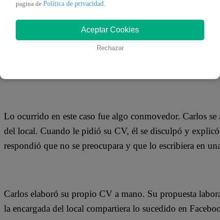
Política de privacidad
24 de septiembre 2018
pagina de
.
Aceptar Cookies
Un joven argentino de 21 años que se encuentra sin traba
Rechazar
Córdoba para ver si había un empleo vacante. La mujer que
su currículum vitae.
Lo ocurrido en este caso fue algo conmovedor. Carlos se
del local. Cuando le pidió su CV, él se disculpó y explicó
respondió que no se preocupara y que lo escribiera en una
Carlos elaboró su propio CV a mano. Su propuesta laboral
la encargada del local compartiera lo sucedido en Facebo