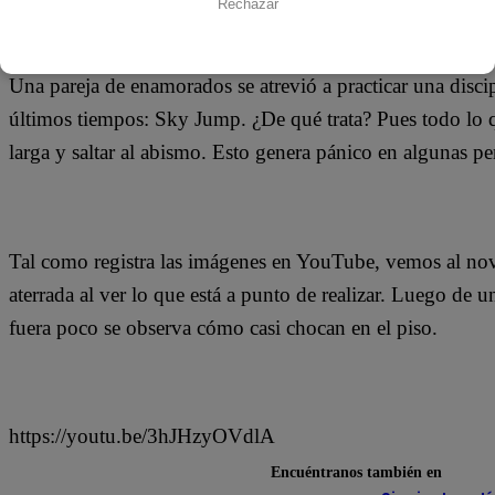
Rechazar
14 de enero 2018
Una pareja de enamorados se atrevió a practicar una disci
últimos tiempos: Sky Jump. ¿De qué trata? Pues todo lo qu
larga y saltar al abismo. Esto genera pánico en algunas pe
Tal como registra las imágenes en YouTube, vemos al nov
aterrada al ver lo que está a punto de realizar. Luego de u
fuera poco se observa cómo casi chocan en el piso.
https://youtu.be/3hJHzyOVdlA
Encuéntranos también en