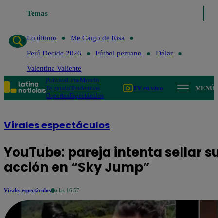
Temas
Lo último
Me Caigo de Risa
Pe
Lo último
Me Caigo de Risa
Perú Decide 2026
Fútbol peruano
Dólar
Valentina Valiente
Política
Lima
Mundo
Te ayudo
Tendencias
TV en vivo
MENÚ
Deportes
Espectáculos
Virales espectáculos
YouTube: pareja intenta sellar 
acción en “Sky Jump”
Virales espectáculos
a las 16:57