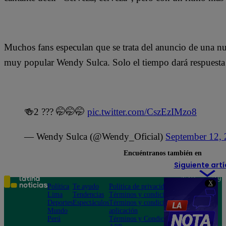
Muchos fans especulan que se trata del anuncio de una nu
muy popular Wendy Sulca. Solo el tiempo dará respuesta a
🍻2 ??? 🤭🤭🤭
pic.twitter.com/CszEzIMzo8
— Wendy Sulca (@Wendy_Oficial)
September 12,
Encuéntranos también en
Siguiente artí
Teléfono: 219
X
Política
Te ayudo
Política de privacidad
1000
Lima
Tendencias
Términos y condiciones
Av. San
Deportes
Espectáculos
Términos y condiciones
Felipe 968
Mundo
aplicación
Jesús María
Perú
Términos y Condiciones