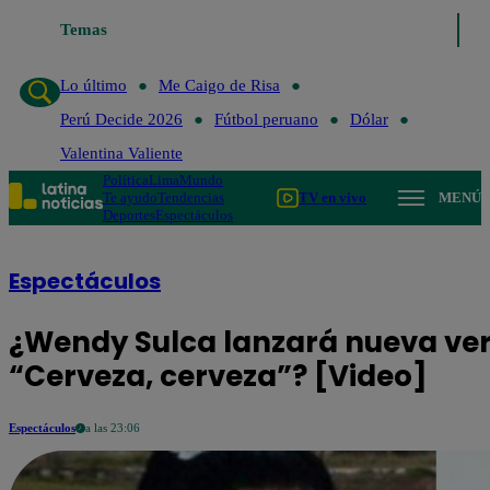
Temas
Lo último
Me Caigo de Risa
Perú 
Lo último
Me Caigo de Risa
Perú Decide 2026
Fútbol peruano
Dólar
Valentina Valiente
Política
Lima
Mundo
Te ayudo
Tendencias
TV en vivo
MENÚ
Deportes
Espectáculos
Espectáculos
¿Wendy Sulca lanzará nueva ver
“Cerveza, cerveza”? [Video]
Espectáculos
a las 23:06