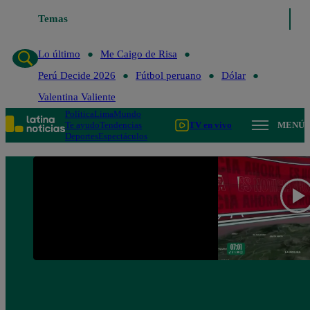
Temas
Lo último
Me Caigo de Risa
Perú Decide 202
Lo último
Me Caigo de Risa
Perú Decide 2026
Fútbol peruano
Dólar
Valentina Valiente
Política
Lima
Mundo
Te ayudo
Tendencias
TV en vivo
MENÚ
Deportes
Espectáculos