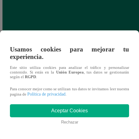
Usamos cookies para mejorar tu
experiencia.
Este sitio utiliza cookies para analizar el tráfico y personalizar
contenido. Si estás en la
Unión Europea
, tus datos se gestionarán
según el
RGPD
.
Para conocer mejor como se utilizan tus datos te invitamos leer nuestra
Política de privacidad
pagina de
.
Aceptar Cookies
Rechazar
Horóscopo de HOY, 9 de mayo: ¿cómo te
Torne