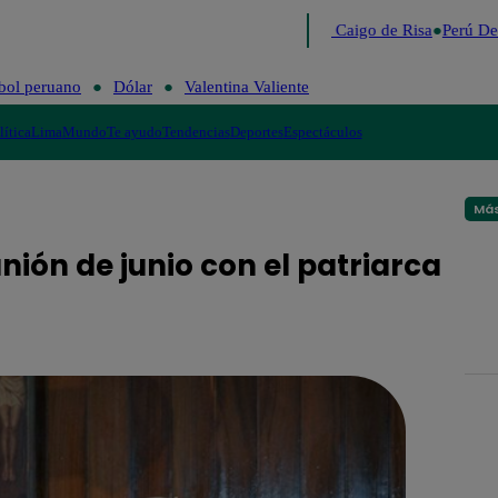
Lo último
Me Caigo de Risa
Perú Dec
bol peruano
Dólar
Valentina Valiente
lítica
Lima
Mundo
Te ayudo
Tendencias
Deportes
Espectáculos
Más
nión de junio con el patriarca