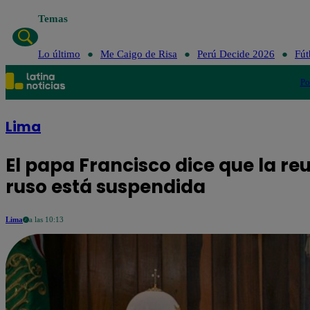
Temas
Lo último
Me Caigo de Risa
Perú Decide 2026
Fút
Po
Lima
El papa Francisco dice que la reu
ruso está suspendida
Lima
a las 10:13