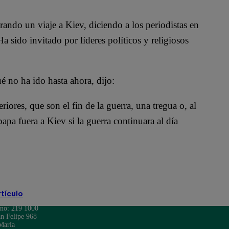
rando un viaje a Kiev, diciendo a los periodistas en
Ha sido invitado por líderes políticos y religiosos
é no ha ido hasta ahora, dijo:
ores, que son el fin de la guerra, una tregua o, al
pa fuera a Kiev si la guerra continuara al día
rtículo
ono: 219 1000
n Felipe 968
María