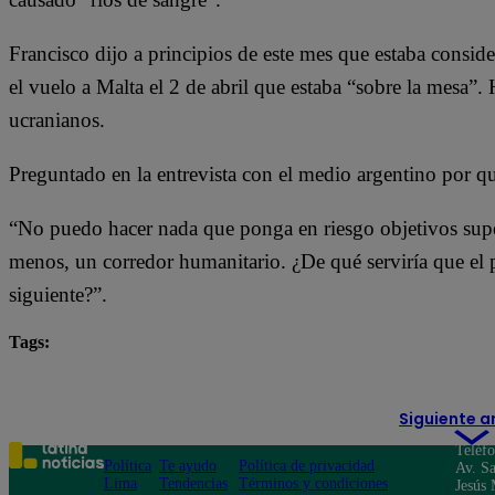
Francisco dijo a principios de este mes que estaba conside
el vuelo a Malta el 2 de abril que estaba “sobre la mesa”. 
ucranianos.
Preguntado en la entrevista con el medio argentino por qu
“No puedo hacer nada que ponga en riesgo objetivos superi
menos, un corredor humanitario. ¿De qué serviría que el pa
siguiente?”.
Tags:
internacionales
Papa Francisco
Rusia
Siguiente a
Teléf
Política
Te ayudo
Política de privacidad
Av. Sa
Lima
Tendencias
Términos y condiciones
Jesús 