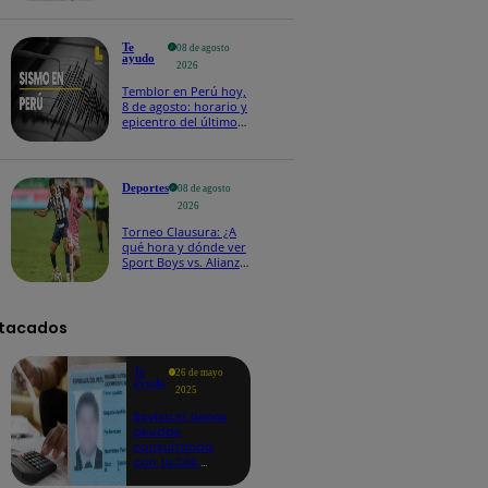
Te
08 de agosto
ayudo
2026
Temblor en Perú hoy,
8 de agosto: horario y
epicentro del último
sismo, según IGP
Deportes
08 de agosto
2026
Torneo Clausura: ¿A
qué hora y dónde ver
Sport Boys vs. Alianza
Lima por la fecha 4?
tacados
Te
26 de mayo
ayudo
2025
Revisa si tienes
deudas
consultando
con tu DNI:
aquí los