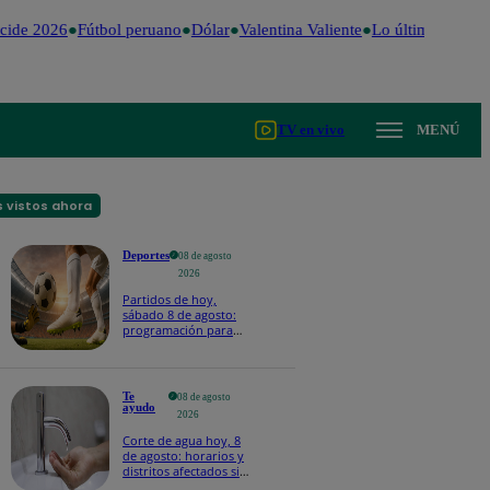
ide 2026
Fútbol peruano
Dólar
Valentina Valiente
Lo último
Me Cai
TV en vivo
MENÚ
 vistos ahora
Deportes
08 de agosto
2026
Partidos de hoy,
sábado 8 de agosto:
programación para
ver fútbol EN VIVO
Te
08 de agosto
ayudo
2026
Corte de agua hoy, 8
de agosto: horarios y
distritos afectados sin
el servicio de Sedapal