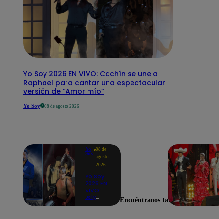
Yo Soy 2026 EN VIVO: Cachín se une a
Raphael para cantar una espectacular
versión de “Amor mío”
Yo Soy
08 de agosto 2026
Yo
08 de
Soy
agosto
2026
Yo Soy
2026 EN
VIVO:
Jely
Encuéntranos también en
Reátegui
se une a
Nino