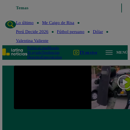
Temas
Lo último
Me Caigo de Risa
Lo último
Me Caigo de Risa
Perú Decide 2026
Fútbol peruano
Dólar
Valentina Valiente
Política
Lima
Mundo
Te ayudo
Tendencias
TV en vivo
MENÚ
Deportes
Espectáculos